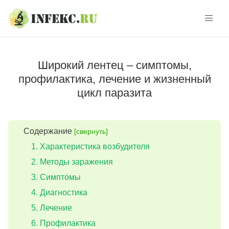
Skip
Skip
to
to
navigation
content
Широкий лентец – симптомы,
профилактика, лечение и жизненный
цикл паразита
Содержание
[свернуть]
Характеристика возбудителя
Методы заражения
Симптомы
Диагностика
Лечение
Профилактика