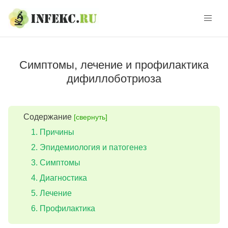
Skip
Skip
to
to
navigation
content
Симптомы, лечение и профилактика
дифиллоботриоза
Содержание
[свернуть]
Причины
Эпидемиология и патогенез
Симптомы
Диагностика
Лечение
Профилактика