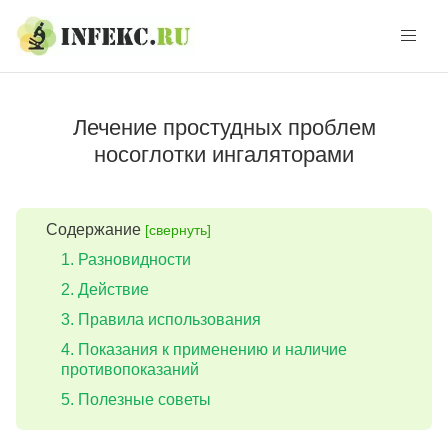
Skip
Skip
to
to
navigation
content
Лечение простудных проблем
носоглотки ингаляторами
Содержание
[свернуть]
Разновидности
Действие
Правила использования
Показания к применению и наличие
противопоказаний
Полезные советы