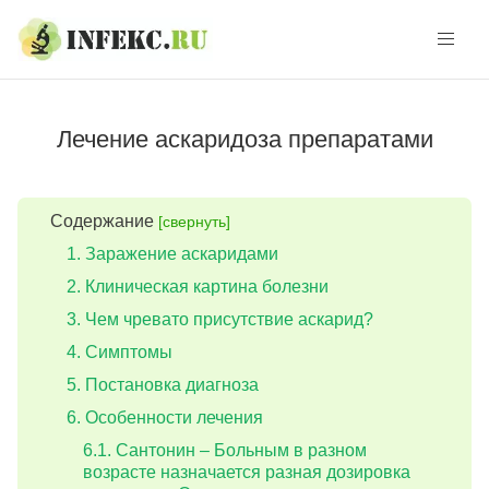
Skip
Skip
to
to
navigation
content
Лечение аскаридоза препаратами
Содержание
[свернуть]
Заражение аскаридами
Клиническая картина болезни
Чем чревато присутствие аскарид?
Симптомы
Постановка диагноза
Особенности лечения
Сантонин – Больным в разном
возрасте назначается разная дозировка