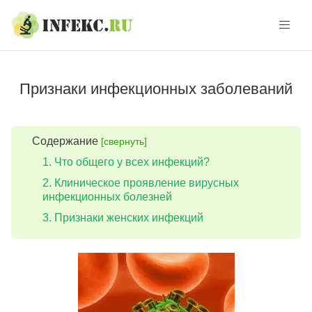
Skip
Skip
to
to
navigation
content
Признаки инфекционных заболеваний
Содержание
[свернуть]
Что общего у всех инфекций?
Клиническое проявление вирусных
инфекционных болезней
Признаки женских инфекций