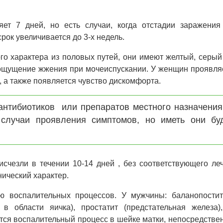
ет 7 дней, но есть случаи, когда отстадии заражения
рок увеличивается до 3-х недель.
 характера из половых путей, они имеют желтый, серый
 ощущение жжения при мочеиспускании. У женщин проявля
, а также появляется чувство дискомфорта.
антибиотиков или препаратов местного назначения 
 случаи проявления симптомов, но иметь они бу
чезли в течении 10-14 дней , без соответствующего ле
нический характер.
ию воспалительных процессов. У мужчины: баланопостит
 в области яичка), простатит (предстательная железа),
ся воспалительный процесс в шейке матки, непосредствен