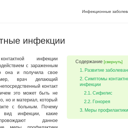
Инфекционные заболев
тные инфекции
контактной инфекции
Содержание
[свернуть]
одействием с зараженным
Развитие заболева
го она и получила свое
Симптомы контактн
имер, врач делающий
инфекции
непосредственный контакт
ричем это может быть не
Сифилис
о, но и материал, который
Гонорея
акте с больным. Почему
Меры профилактик
й вид инфекции, какие
ровождают данное
кие меры профилактики