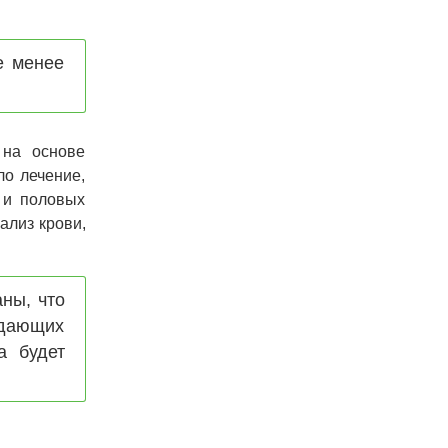
е менее
 на основе
ло лечение,
 и половых
ализ крови,
ны, что
адающих
а будет