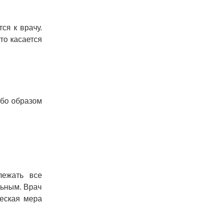
ся к врачу.
то касается
ибо образом
лежать все
льным. Врач
ческая мера