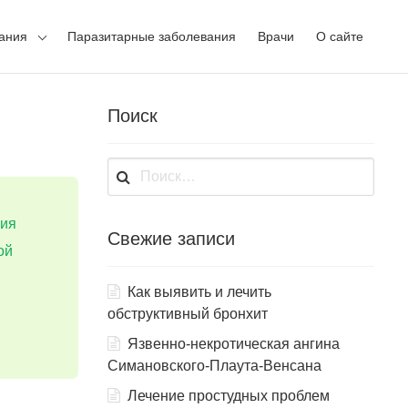
ания
Паразитарные заболевания
Врачи
О сайте
Поиск
Найти:
ния
Свежие записи
ой
Как выявить и лечить
обструктивный бронхит
Язвенно-некротическая ангина
и
Симановского-Плаута-Венсана
Лечение простудных проблем