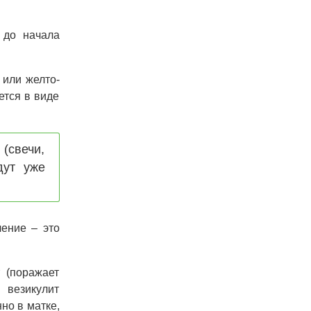
 до начала
 или желто-
ется в виде
(свечи,
дут уже
чение – это
 (поражает
 везикулит
но в матке,