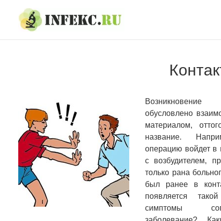
Skip
Skip
to
to
navigation
content
Контак
Возникновение 
обусловлено взаим
материалом, отто
название. Напр
операцию войдет в 
с возбудителем, п
только рана больног
был ранее в конт
появляется тако
симптомы соп
заболевание? Ка