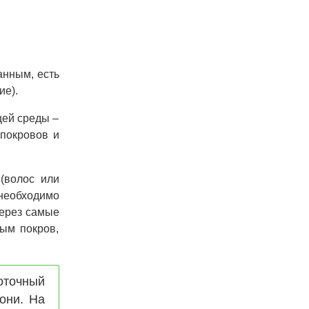
анным, есть
ие).
щей среды –
 покровов и
(волос или
необходимо
через самые
ым покров,
оточный
они. На