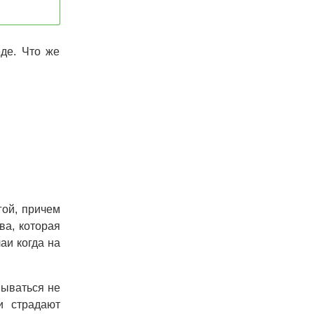
де. Что же
гой, причем
ва, которая
аи когда на
вываться не
и страдают