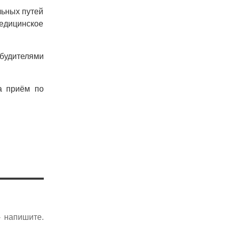
льных путей
едицинское
збудителями
а приём по
- напишите.