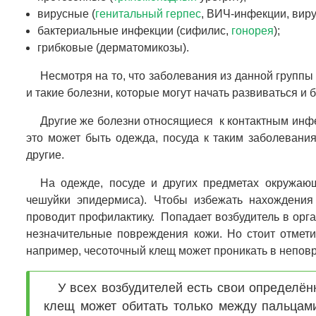
вирусные (
генитальный герпес
, ВИЧ-инфекции, виру
бактериальные инфекции (сифилис,
гонорея
);
грибковые (дерматомикозы).
Несмотря на то, что заболевания из данной групп
и такие болезни, которые могут начать развиваться и 
Другие же болезни относящиеся к контактным инф
это может быть одежда, посуда к таким заболевани
другие.
На одежде, посуде и других предметах окружающ
чешуйки эпидермиса). Чтобы избежать нахождения
проводит профилактику. Попадает возбудитель в орг
незначительные повреждения кожи. Но стоит отмет
например, чесоточный клещ может проникать в непов
У всех возбудителей есть свои определён
клещ может обитать только между пальцами