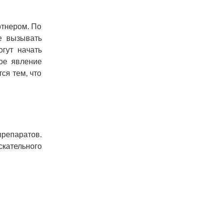
ртнером. По
е вызывать
гут начать
ое явление
ся тем, что
препаратов.
скательного