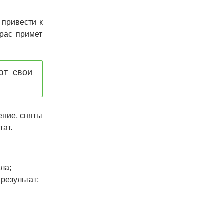
 привести к
крас примет
ют свои
ение, сняты
тат.
ла;
результат;