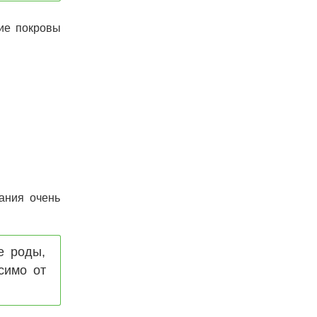
ие покровы
ания очень
е роды,
симо от