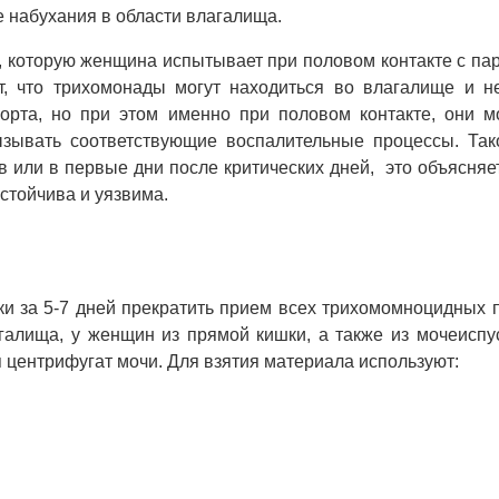
 набухания в области влагалища.
 которую женщина испытывает при половом контакте с па
т, что трихомонады могут находиться во влагалище и н
орта, но при этом именно при половом контакте, они мо
вызывать соответствующие воспалительные процессы. Так
в или в первые дни после критических дней, это объясняет
стойчива и уязвима.
и за 5-7 дней прекратить прием всех трихомомноцидных 
галища, у женщин из прямой кишки, а также из мочеиспу
я центрифугат мочи. Для взятия материала используют: