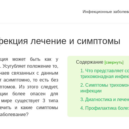
Инфекционные заболев
фекция лечение и симптомы
кция может быть как у
Содержание
[свернуть]
. Усугубляет положение то,
Что представляет с
учаев связанных с данным
трихомонадная инфек
 асимптомно, то есть без
Симптомы трихомо
томов. Из этого следует,
инфекции
кции более опасен для
Диагностика и лече
 мире существует 3 типа
лечить и какие симптомы
Профилактика боле
заболевание?