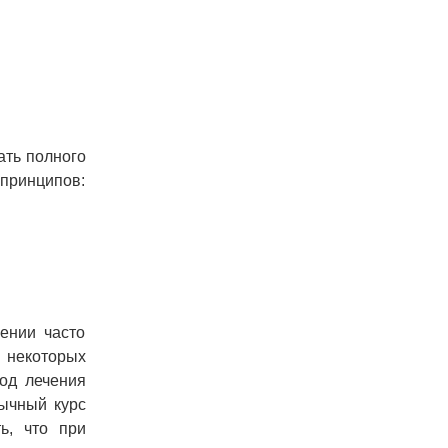
ать полного
 принципов:
ении часто
 некоторых
од лечения
бычный курс
ь, что при