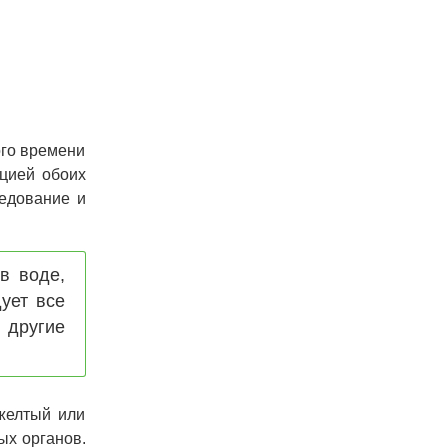
ого времени
кцией обоих
едование и
в воде,
ует все
 другие
желтый или
ых органов.