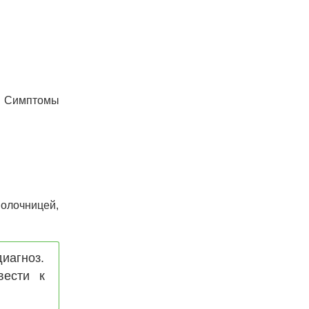
а. Симптомы
олочницей,
иагноз.
вести к