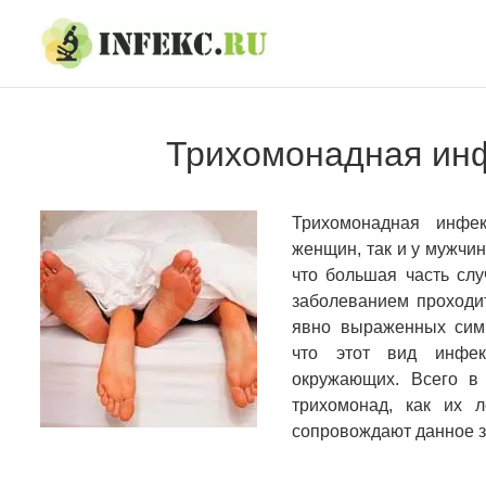
Skip
Skip
to
to
navigation
content
Трихомонадная ин
Трихомонадная инфе
женщин, так и у мужчин
что большая часть сл
заболеванием проходит
явно выраженных симп
что этот вид инфе
окружающих. Всего в
трихомонад, как их 
сопровождают данное 