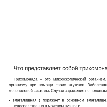
Что представляет собой трихомон
Трихомонада – это микроскопический организм
организму при помощи своих жгутиков. Заболева
мочеполовой системы. Случаи заражения не половым 
влагалищная ( поражает в основном влагалище
непосредственно в мочевом пузыре);