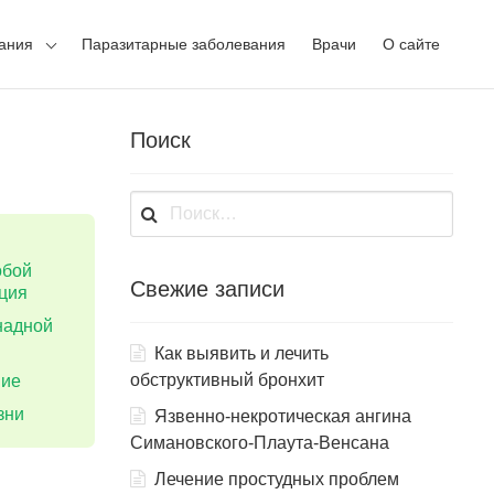
ания
Паразитарные заболевания
Врачи
О сайте
Поиск
Найти:
обой
Свежие записи
ция
надной
Как выявить и лечить
обструктивный бронхит
ние
зни
Язвенно-некротическая ангина
Симановского-Плаута-Венсана
Лечение простудных проблем