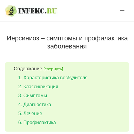
Skip
Skip
to
to
navigation
content
Иерсиниоз – симптомы и профилактика
заболевания
Содержание
[свернуть]
Характеристика возбудителя
Классификация
Симптомы
Диагностика
Лечение
Профилактика