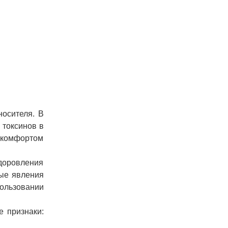
носителя. В
 токсинов в
искомфортом
здоровления
ные явления
пользовании
е признаки: