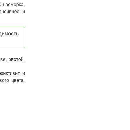
с насморка,
енсивнее и
димость
ве, рвотой.
юнктивит и
вого цвета,