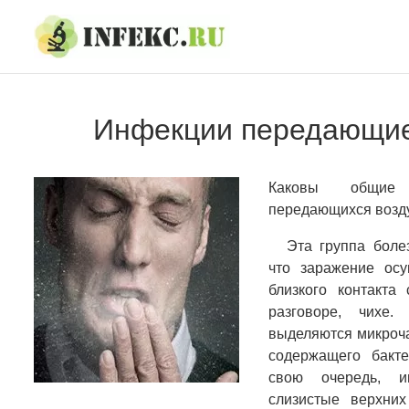
Skip
Skip
to
to
navigation
content
Инфекции передающие
Каковы общие 
передающихся возд
Эта группа боле
что заражение осу
близкого контакта
разговоре, чихе
выделяются микроча
содержащего бакт
свою очередь, и
слизистые верхни