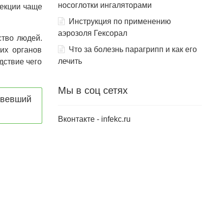
носоглотки ингаляторами
фекции чаще
Инструкция по применению
аэрозоля Гексорал
ство людей.
Что за болезнь парагрипп и как его
их органов
лечить
дствие чего
Мы в соц сетях
овевший
Вконтакте - infekc.ru