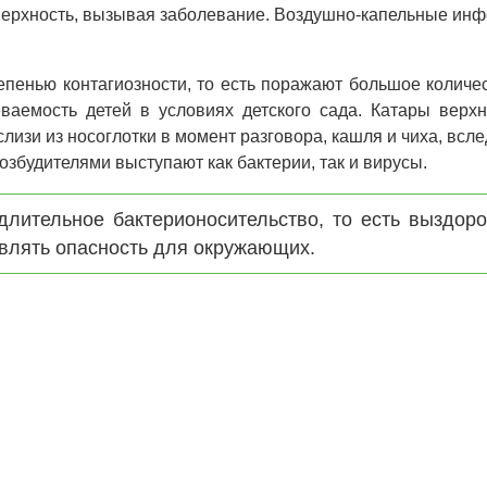
верхность, вызывая заболевание. Воздушно-капельные ин
епенью контагиозности, то есть поражают большое количе
аемость детей в условиях детского сада. Катары верхн
изи из носоглотки в момент разговора, кашля и чиха, всле
озбудителями выступают как бактерии, так и вирусы.
длительное бактерионосительство, то есть выздор
влять опасность для окружающих.