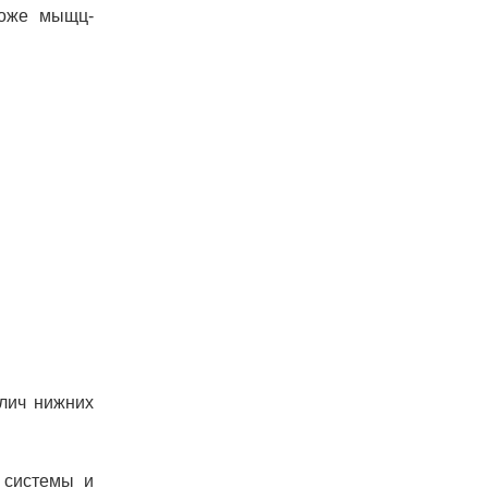
коже мыщц-
алич нижних
 системы и