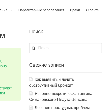
ания
Паразитарные заболевания
Врачи
О сайте
Поиск
ем
Найти:
,
Свежие записи
духу
Как выявить и лечить
обструктивный бронхит
ствуют
ики
Язвенно-некротическая ангина
Симановского-Плаута-Венсана
Лечение простудных проблем