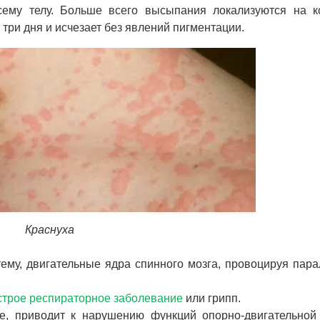
сему телу. Больше всего высыпания локализуются на 
 три дня и исчезает без явлений пигментации.
Краснуха
ему, двигательные ядра спинного мозга, провоцируя пар
строе респираторное заболевание
или грипп.
же, приводит к нарушению функций опорно-двигательной