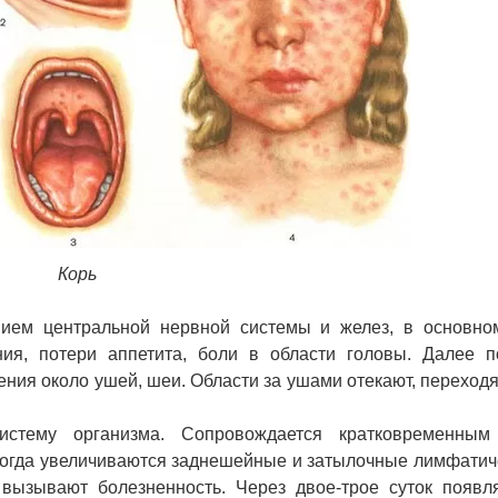
Корь
нием центральной нервной системы и желез, в основно
ия, потери аппетита, боли в области головы. Далее п
ия около ушей, шеи. Области за ушами отекают, переходя
истему организма. Сопровождается кратковременны
ногда увеличиваются заднешейные и затылочные лимфатич
ызывают болезненность. Через двое-трое суток появля