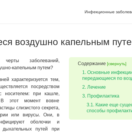
Инфекционные заболев
ся воздушно капельным пут
черты заболеваний,
Содержание
[свернуть]
ушно-капельным путем?
Основные инфекции
передающиеся по воз
зней характеризуется тем,
ществляется посредством
Лечение
 с носителем: при кашле,
Профилактика
. В этот момент вовне
Какие еще суще
стицы слизистого секрета,
способы профилакт
ерии или вирусы. Они, в
нфицируют оболочки и
х дыхательных путей при