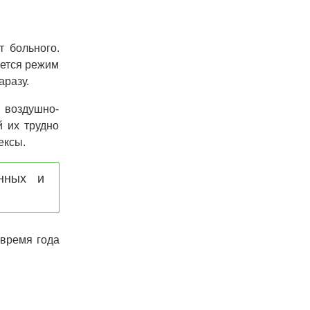
 больного.
яется режим
аразу.
 воздушно-
 их трудно
ексы.
нных и
время года