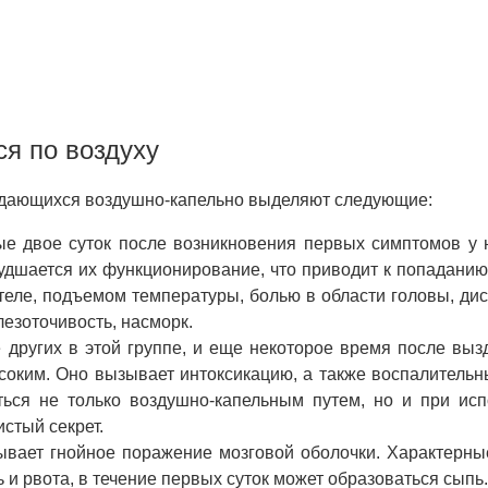
я по воздуху
едающихся воздушно-капельно выделяют следующие:
е двое суток после возникновения первых симптомов у 
удшается их функционирование, что приводит к попаданию
 теле, подъемом температуры, болью в области головы, д
езоточивость, насморк.
других в этой группе, и еще некоторое время после вы
соким. Оно вызывает интоксикацию, а также воспалитель
аться не только воздушно-капельным путем, но и при ис
истый секрет.
вает гнойное поражение мозговой оболочки. Характерны
 и рвота, в течение первых суток может образоваться сыпь.