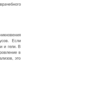
 врачебного
никновения
усов. Если
 и гели. В
ровление в
лизов, это