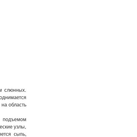
м слюнных.
однимается
 на область
м подъемом
еские узлы,
ется сыпь,