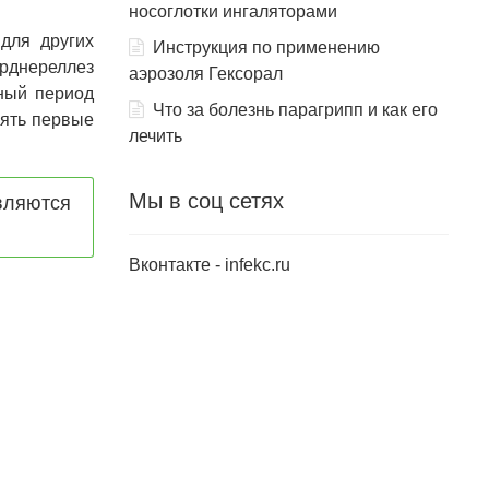
носоглотки ингаляторами
для других
Инструкция по применению
арднереллез
аэрозоля Гексорал
нный период
Что за болезнь парагрипп и как его
лять первые
лечить
Мы в соц сетях
вляются
Вконтакте - infekc.ru