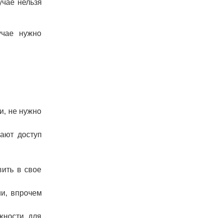
учае нельзя
учае нужно
и, не нужно
вают доступ
вить в свое
ии, впрочем
жности для