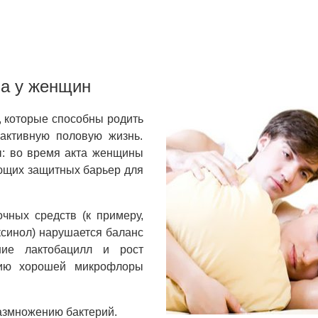
за у женщин
 которые способны родить
активную половую жизнь.
ы: во время акта женщины
ающих защитных барьер для
чных средств (к примеру,
оксинол) нарушается баланс
ние лактобацилл и рост
нию хорошей микрофлоры
азмножению бактерий.