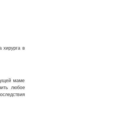
а хирурга в
дущей маме
чить любое
Последствия