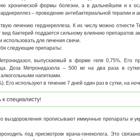
нию хронической формы болезни, а в дальнейшем и к ос
арднереллез – проведение антибактериальной терапии и а
твую лечению герднереллеза. К их числу можно отнести Т
 вид бактерий поддается сильному влиянию препаратов 
и использовать для лечения свечи.
ебя следующие препараты:
етронидазол, выпускаемый в форме геля 0,75%. Его п
ща. Доза Метронидазола – 500 мг на два раза в сутки
 алкогольными напитками.
 Его используют в течение 7 дней один раз в сутки, на ноч
 к специалисту!
ого выздоровления прописывают иммунные препараты и у
оходить под присмотром врача-гинеколога. Это связано 