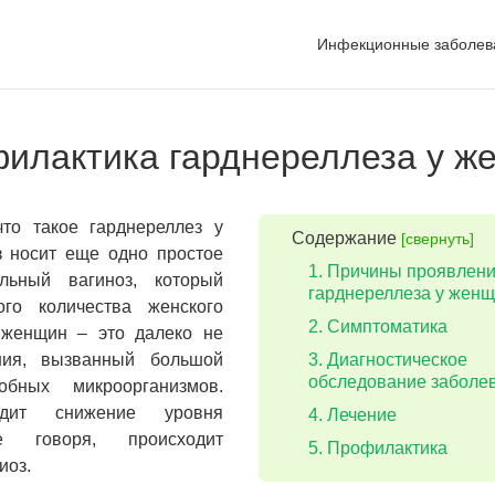
Инфекционные заболев
филактика гарднереллеза у ж
что такое гарднереллез у
Содержание
[свернуть]
 носит еще одно простое
Причины проявлен
льный вагиноз, который
гарднереллеза у жен
ого количества женского
Симптоматика
 женщин – это далеко не
ния, вызванный большой
Диагностическое
обследование заболе
обных микроорганизмов.
дит снижение уровня
Лечение
че говоря, происходит
Профилактика
иоз.