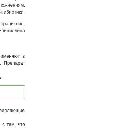
ложнениям.
нтибиотики.
етрациклин,
ампициллина
рименяют в
. Препарат
ь.
крепляющие
с тем, что