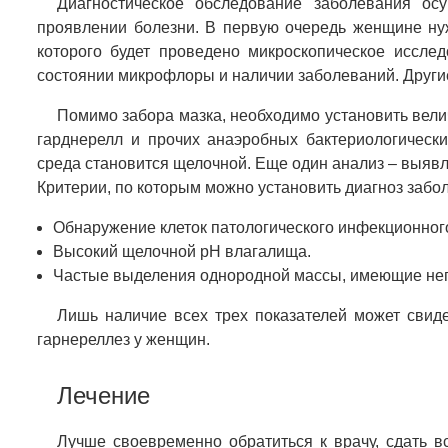
Диагностическое обследование заболевания ос
проявлении болезни. В первую очередь женщине нуж
которого будет проведено микроскопическое иссл
состоянии микрофлоры и наличии заболеваний. Друг
Помимо забора мазка, необходимо установить вели
гарднерелл и прочих анаэробных бактериологически
среда становится щелочной. Еще один анализ – выяв
Критерии, по которым можно установить диагноз забо
Обнаружение клеток патологического инфекционног
Высокий щелочной pH влагалища.
Частые выделения однородной массы, имеющие неп
Лишь наличие всех трех показателей может свиде
гарнереллез у женщин.
Лечение
Лучше своевременно обратиться к врачу, сдать в