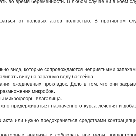
ть во время беременности. В любом случае ни в коем сл
заться от половых актов полностью. В противном сл
ьно вида, которые сопровождаются неприятными запахам
аливать вину на заразную воду бассейна.
вания ежедневных прокладок. Дело в том, что они закры
 размножения микробов.
изы микрофлоры влагалища.
ужно придерживаться назначенного курса лечения и доба
о акта или нужно предохраняться средствами контрацепц
 повторные анализы и соблюдать все меры предосторо