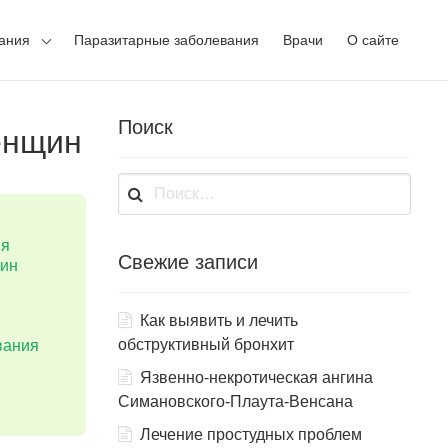
ания
Паразитарные заболевания
Врачи
О сайте
Поиск
енщин
Найти:
ия
Свежие записи
щин
Как выявить и лечить
обструктивный бронхит
вания
Язвенно-некротическая ангина
Симановского-Плаута-Венсана
Лечение простудных проблем