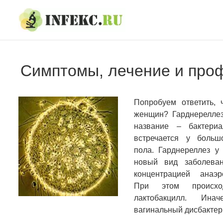
Skip
Skip
to
to
navigation
content
Симптомы, лечение и про
Попробуем ответить, 
женщин? Гарднереллез
название – бактериа
встречается у больш
пола. Гарднереллез у
новый вид заболева
концентрацией анаэр
При этом происхо
лактобакцилл. Ина
вагинальный дисбактер