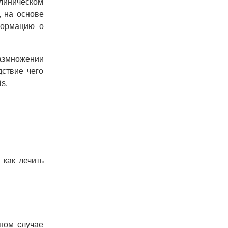
линическом
, на основе
формацию о
размножении
дствие чего
s.
 как лечить
тном случае