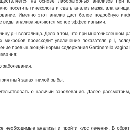
уществляется на основе лабораторных анализов при к
но посетить гинеколога и сдать анализ мазка влагалища
едование. Именно этот анализ даст более подробную ин
ие виды анализа являются менее эффективными.
чину pH влагалища. Дело в том, что при многочисленном 
х микробов происходит увеличение показателя pH, всле
ление превышающей нормы содержания Gardnerella vaginali
левания:
о заболевания.
риятный запах гнилой рыбы.
тельствовать о наличии заболевания. Далее рассмотрим,
се необходимые анализы и пройти курс лечения. В обра