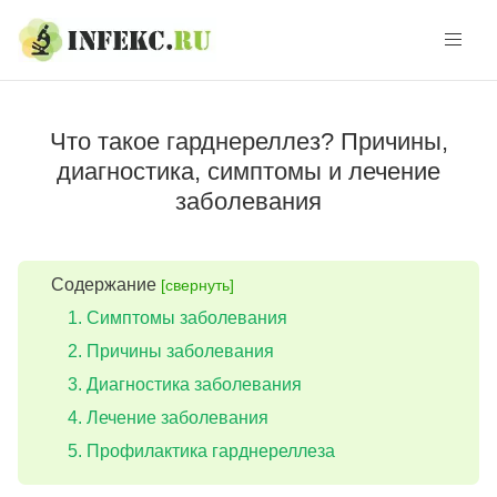
Skip
Skip
to
to
navigation
content
Что такое гарднереллез? Причины,
диагностика, симптомы и лечение
заболевания
Содержание
[свернуть]
Симптомы заболевания
Причины заболевания
Диагностика заболевания
Лечение заболевания
Профилактика гарднереллеза