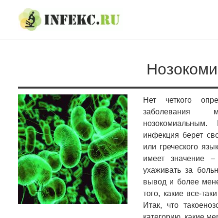
Skip
Skip
to
to
navigation
content
Нозокоми
Нет четкого опре
заболевания
нозокомиальным. 
инфекция берет сво
или греческого язы
имеет значение –
ухаживать за боль
вывод и более мен
того, какие все-та
Итак, что такоено
категорию, какие м