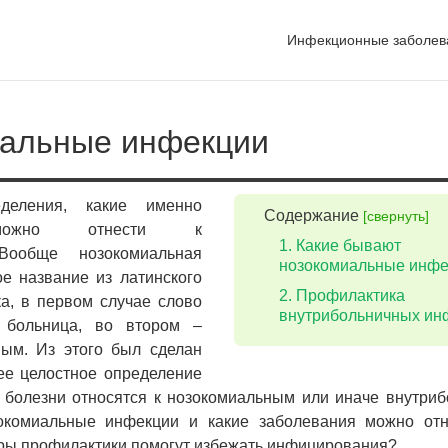
Инфекционные заболев
альные инфекции
деления, какие именно
Содержание
[свернуть]
 можно отнести к
Какие бывают
Вообще нозокомиальная
нозокомиальные инфе
е название из латинского
Профилактика
ка, в первом случае слово
внутрибольничных ин
 больница, во втором –
ным. Из этого был сделан
ее целостное определение
ки болезни относятся к нозокомиальным или иначе внутри
зокомиальные инфекции и какие заболевания можно отн
еры профилактики помогут избежать инфицирования?