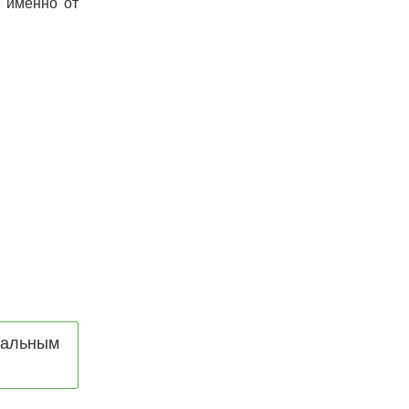
т именно от
тальным