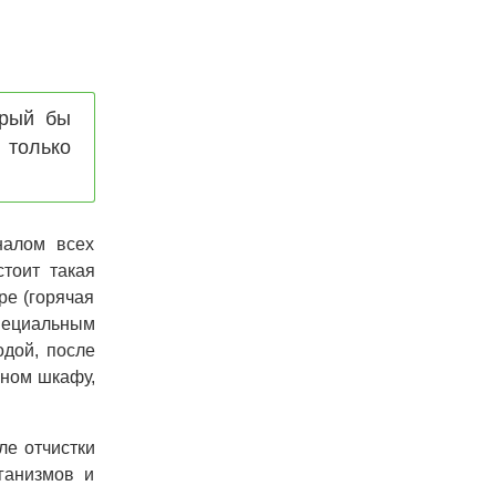
орый бы
 только
налом всех
тоит такая
ре (горячая
пециальным
одой, после
ьном шкафу,
ле отчистки
ганизмов и