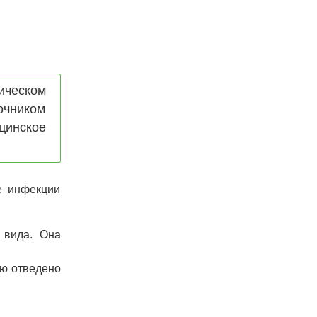
ическом
очником
цинское
е инфекции
 вида. Она
лю отведено