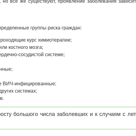
, но все же существуют, проявление заболевания зависи
определенные группы риска граждан:
проходящие курс химиотерапии;
ли костного мозга;
ердечно-сосудистой системе;
нные;
сле ВИЧ-инфицированные;
других системах;
в.
осту большого числа заболевших и к случаям с ле