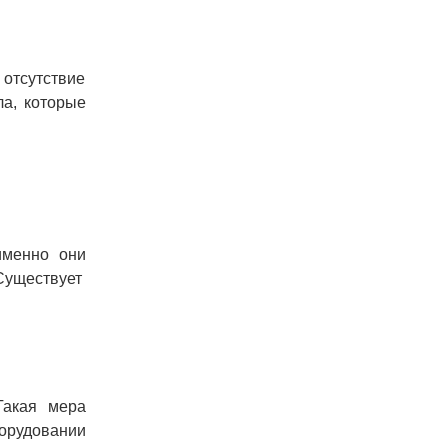
 отсутствие
ла, которые
именно они
Существует
Такая мера
борудовании