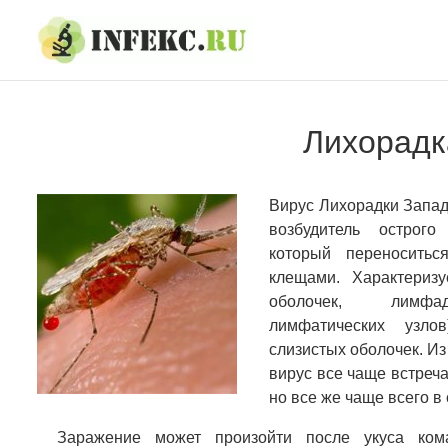
Skip
Skip
to
to
navigation
content
Лихорадк
Вирус Лихорадки Запад
возбудитель острого
который переноситьс
клещами. Характериз
оболочек, лимфад
лимфатических узло
слизистых оболочек. Из
вирус все чаще встреча
но все же чаще всего в
Заражение может произойти после укуса ком