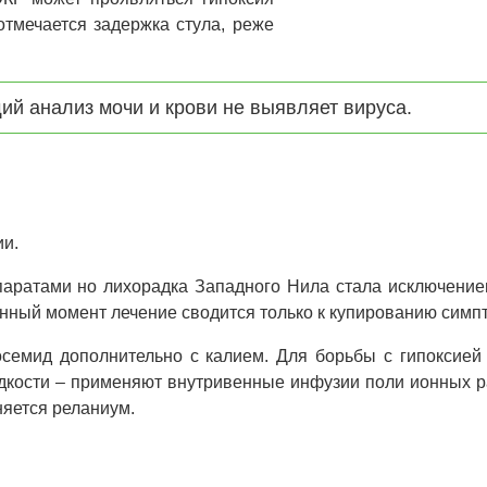
отмечается задержка стула, реже
ий анализ мочи и крови не выявляет вируса.
ии.
ратами но лихорадка Западного Нила стала исключением,
данный момент лечение сводится только к купированию симп
семид дополнительно с калием. Для борьбы с гипоксией
дкости – применяют внутривенные инфузии поли ионных р
няется реланиум.