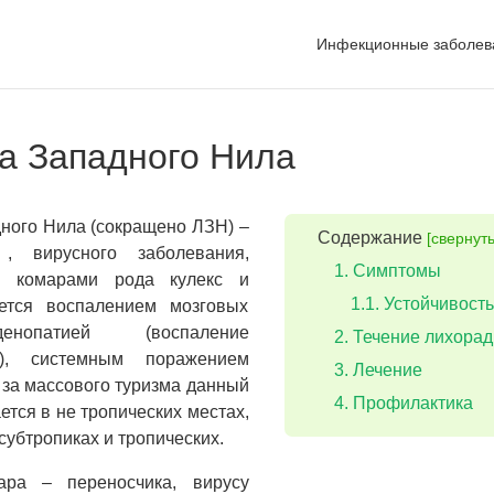
Инфекционные заболев
а Западного Нила
ного Нила (сокращено ЛЗН) –
Содержание
[свернуть
 , вирусного заболевания,
Симптомы
я комарами рода кулекс и
Устойчивость
уется воспалением мозговых
енопатией (воспаление
Течение лихорад
в), системным поражением
Лечение
 за массового туризма данный
Профилактика
ется в не тропических местах,
 субтропиках и тропических.
ара – переносчика, вирусу