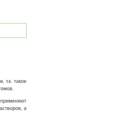
 т.к. такое
томов.
 применяют
астворов, а