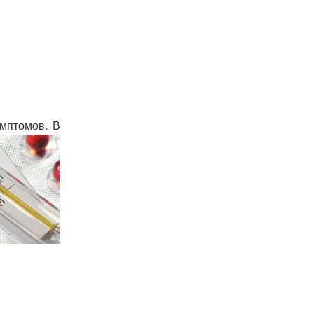
имптомов.
В