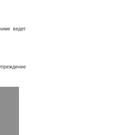
жиме ведет
дупреждение