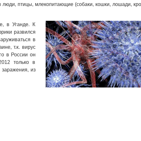
люди, птицы, млекопитающие (собаки, кошки, лошади, кро
, в Уганде. К
фрики развился
наруживаться в
ине, т.к. вирус
го в России он
2012 только в
 заражения, из