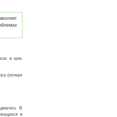
зволяет
облемах
сис и шок.
га (потеря
диагноз. В
ржащихся в