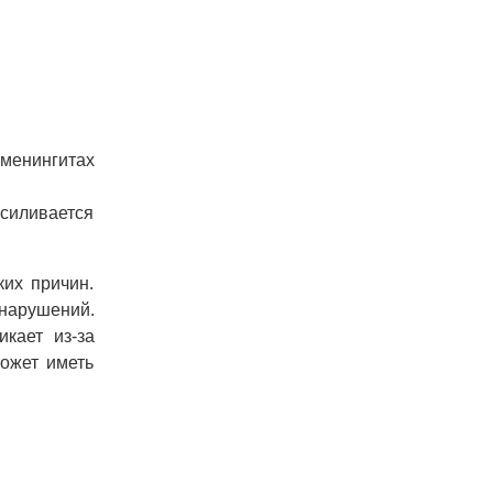
 менингитах
усиливается
ких причин.
нарушений.
икает из-за
может иметь