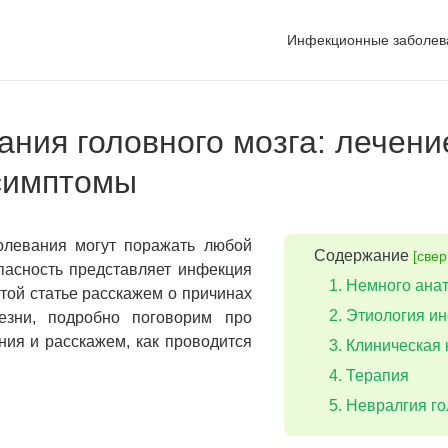
Инфекционные заболев
ния головного мозга: лечени
симптомы
левания могут поражать любой
Содержание
[свер
пасность представляет инфекция
Немного ана
этой статье расскажем о причинах
Этиология и
езни, подробно поговорим про
ия и расскажем, как проводится
Клиническая 
Терапия
Невралгия г