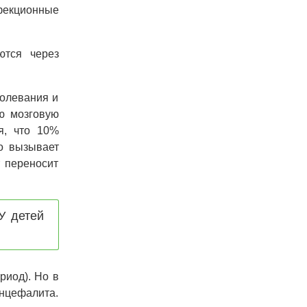
фекционные
ются через
болевания и
ую мозговую
я, что 10%
о вызывает
 переносит
У детей
риод). Но в
энцефалита.