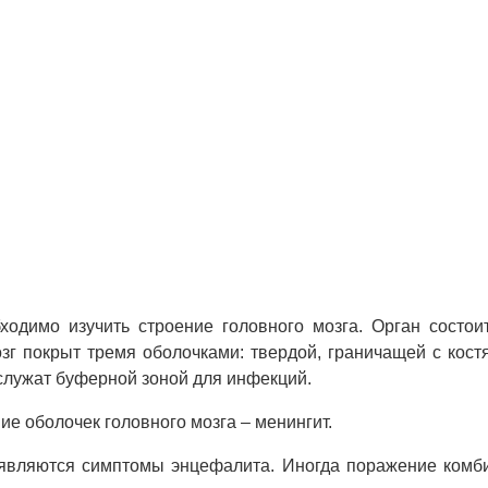
бходимо изучить строение головного мозга. Орган состои
г покрыт тремя оболочками: твердой, граничащей с кост
 служат буферной зоной для инфекций.
е оболочек головного мозга – менингит.
оявляются симптомы энцефалита. Иногда поражение комби