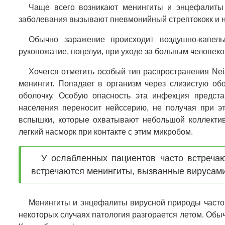
Чаще всего возникают менингиты и энцефалиты
заболевания вызывают пневмонийный стрептококк и н
Обычно заражение происходит воздушно-капел
рукопожатие, поцелуи, при уходе за больным человеко
Хочется отметить особый тип распространения Nei
менингит. Попадает в организм через слизистую об
оболочку. Особую опасность эта инфекция предста
населения переносит нейссерию, не получая при э
вспышки, которые охватывают небольшой коллекти
легкий насморк при контакте с этим микробом.
У ослабленных пациентов часто встреча
встречаются менингиты, вызванные вирусами
Менингиты и энцефалиты вирусной природы часто 
некоторых случаях патология разгорается летом. Обы