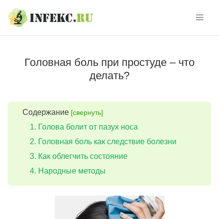
Skip
Skip
to
to
navigation
content
Головная боль при простуде – что
делать?
Содержание
[свернуть]
Голова болит от пазух носа
Головная боль как следствие болезни
Как облегчить состояние
Народные методы