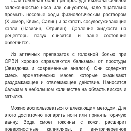
Если головная боль при простуде вызвана сильной
заложенностью носа или синуситом, надо тщательно
промыть носовые ходы физиологическим раствором
(Хьюмер, Квикс, Салин) и закапать сосудосуживающие
капли (Називин, Отривин). Давление жидкости на
рецепторы пазух снизится, и ваше состояние
облегчится.
Из аптечных препаратов с головной болью при
ОРВИ хорошо справляются бальзамы от простуды
(Звездочка и современные аналоги). Они содержат
смесь ароматических масел, которые оказывают
раздражающее и отвлекающее действие. Наносится
бальзам в небольшом количестве на область висков и
затылка.
Можно воспользоваться отвлекающим методом. Для
этого достаточно попарить ноги или принять горячую
ванну. Вода смоет токсины с кожи, расширит
поверхностные капилляры, и внутричерепное