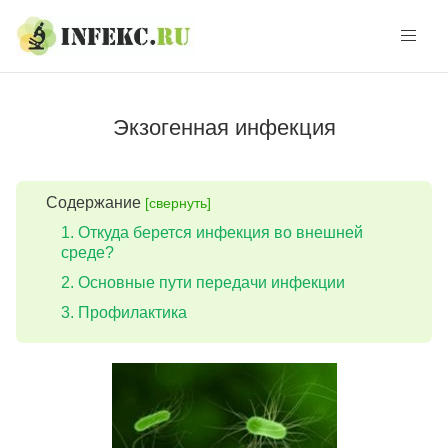
Skip
Skip
to
to
navigation
content
Экзогенная инфекция
Содержание
[свернуть]
Откуда берется инфекция во внешней
среде?
Основные пути передачи инфекции
Профилактика