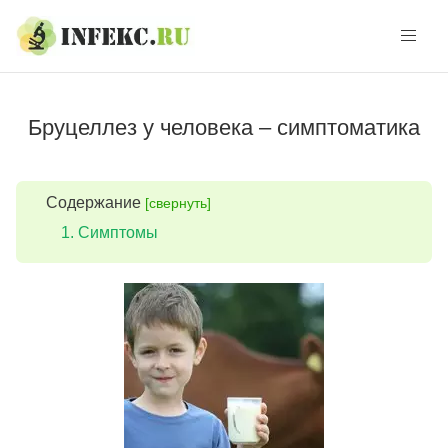
Skip
Skip
to
to
navigation
content
Бруцеллез у человека – симптоматика
Содержание
[свернуть]
Симптомы