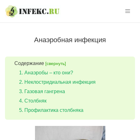
Skip
Skip
to
to
navigation
content
Анаэробная инфекция
Содержание
[свернуть]
Анаэробы – кто они?
Неклостридиальная инфекция
Газовая гангрена
Столбняк
Профилактика столбняка