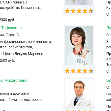
е: СМ-Клиника в
Пр
оезде (быв. Космонавта
Ку
Ст
2300 руб.
 Тофиковна
Лу
ии, Стаж: 8
Ст
 инфекционных, реактивных и
За
ов, полиартритов,...
ре
е: Центр Дикуля Марьино
Пр
Кл
2500 руб.
Те
Ст
ха Михайловна
Бо
Ст
тикой и лечением
Вр
рита, болезни Бехтерева,
за
Пр