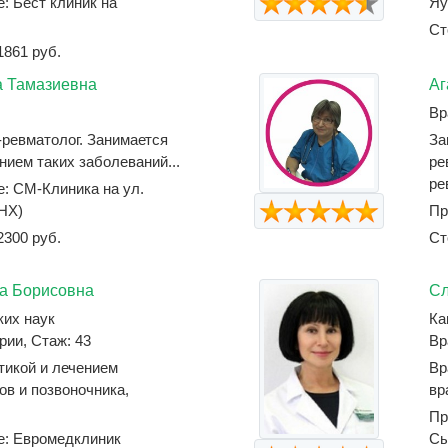
: Бест клиник на
Яу
Ст
1861 руб.
а Тамазиевна
Аг
Вр
-ревматолог. Занимается
За
нием таких заболеваний...
ре
ре
е: СМ-Клиника на ул.
НХ)
Пр
2300 руб.
Ст
а Борисовна
Сл
ких наук
Ка
рии, Стаж: 43
Вр
тикой и лечением
Вр
ов и позвоночника,
вр
Пр
е: Евромедклиник
Сы