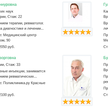
ннуровна
Гу
ких наук
Ка
рии, Стаж: 22
Вр
ием терапии, ревматолог.
Вр
 диагностике и лечении...
ле
е: Медицинский центр
Пр
ом, 90
Ме
2050 руб.
Ст
ворговна
Бу
ии, Стаж: 33
Пр
Вр
вные инъекции, занимается
нием ревматических...
Пр
ре
е: Поликлиника.ру Красные
Пр
2100 руб.
Ст