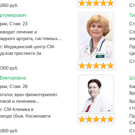
1850 руб.
Ст
уртумерович
Ти
рии, Стаж: 23
Ст
роводит лечение и
Сп
идного артрита, системных...
во
е: Медицинский центр СМ-
Пр
дском проспекте (м.
Це
Ст
2300 руб.
 Викторовна
Ша
рии, Стаж: 28
Ка
Вр
толог, врач-физиотерапевт.
икой и лечением...
Вр
ст
е: СМ-Клиника в
оезде (быв. Космонавта
Пр
Си
1800 руб.
Ст