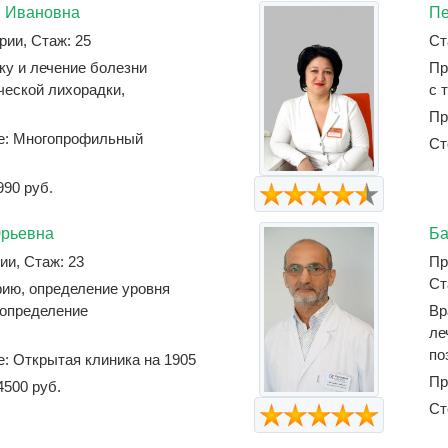
я Ивановна
Пе
рии, Стаж: 25
Ст
ку и лечение болезни
Пр
ческой лихорадки,
с 
Пр
ке: Многопрофильный
Ст
990 руб.
Юрьевна
Ба
ии, Стаж: 23
Пр
Ст
ию, определение уровня
 определение
Вр
ле
по
е: Открытая клиника на 1905
Пр
4500 руб.
Ст