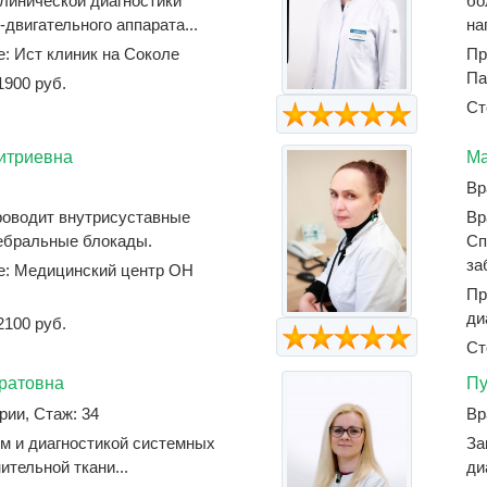
линической диагностики
бо
двигательного аппарата...
на
е: Ист клиник на Соколе
Пр
Па
1900 руб.
Ст
итриевна
Ма
Вр
роводит внутрисуставные
Вр
ебральные блокады.
Сп
за
е: Медицинский центр ОН
Пр
ди
2100 руб.
Ст
ратовна
Пу
рии, Стаж: 34
Вр
м и диагностикой системных
За
тельной ткани...
ди