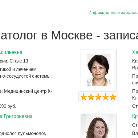
Инфекционные заболев
атолог в Москве - запис
Асильевна
Ха
рии, Стаж: 13
Ка
Вр
тикой и лечением
но-сосудистой системы,
Пр
вн
е: Медицинский центр К-
Пр
Кл
990 руб.
Ст
а Григорьевна
Кр
Ст
рдиолог, пульмонолог,
Вл