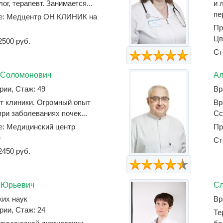
ог, терапевт. Занимается...
и 
пе
ке: Медцентр ОН КЛИНИК на
Пр
Цв
2500 руб.
Ст
 Соломонович
Ал
рии, Стаж: 49
Вр
т клиники. Огромный опыт
Вр
ри заболеваниях почек...
Сс
е: Медицинский центр
Пр
е
Ст
2450 руб.
 Юрьевич
Сл
ких наук
Вр
рии, Стаж: 24
Те