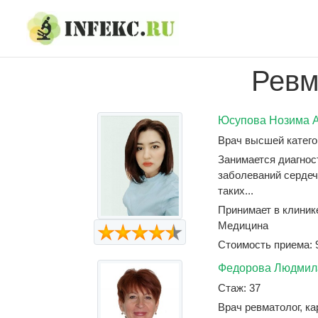
Skip
Skip
to
to
navigation
content
Ревм
Юсупова Нозима 
Врач высшей катего
Занимается диагнос
заболеваний сердеч
таких...
Принимает в клиник
Медицина
Стоимость приема: 
Федорова Людмил
Стаж: 37
Врач ревматолог, ка