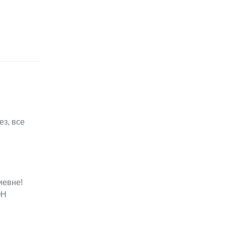
ез, все
иевне!
ОН