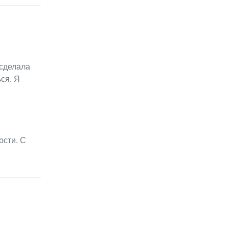
 сделала
ся. Я
ости. С