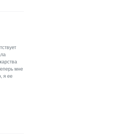
тствует
ала
екарства
Теперь мне
, я ее