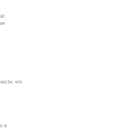
а!
ия
ости, что
с в