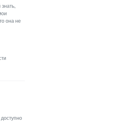
 знать,
мои
то она не
сти
 доступно