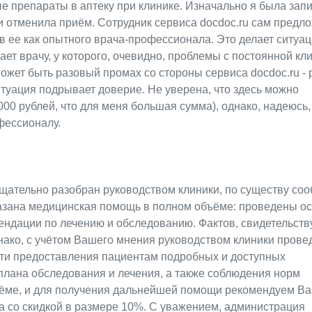
ые препараты в аптеку при клинике. Изначально я была зап
и и отменила приём. Сотрудник сервиса docdoc.ru сам предл
в ее как опытного врача-профессионала. Это делает ситуа
ает врачу, у которого, очевидно, проблемы с постоянной кл
может быть разовый промах со стороны сервиса docdoc.ru - 
итуация подрывает доверие. Не уверена, что здесь можно
00 рублей, что для меня большая сумма), однако, надеюсь,
фессионалу.
тщательно разобран руководством клиники, по существу со
зана медицинская помощь в полном объёме: проведены ос
мендации по лечению и обследованию. Фактов, свидетельст
ако, с учётом Вашего мнения руководством клиники прове
сти предоставления пациентам подробных и доступных
 плана обследования и лечения, а также соблюдения норм
иёме, и для получения дальнейшей помощи рекомендуем В
а со скидкой в размере 10%. С уважением, администрация