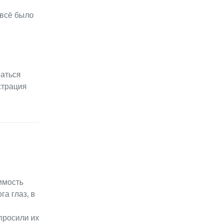
 всё было
раться
страция
имость
га глаз, в
просили их