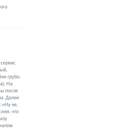
ного
 сервис
рый,
не грубо.
а). На
пы после
ча. Далее
 «Ну че,
сняя, что
разу
иналом