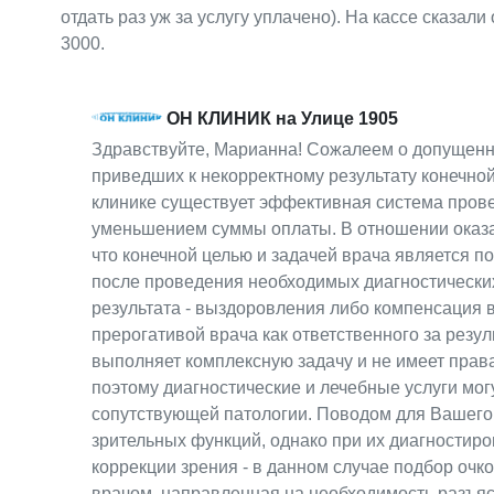
отдать раз уж за услугу уплачено). На кассе сказали
3000.
ОН КЛИНИК на Улице 1905
Здравствуйте, Марианна! Сожалеем о допущен
приведших к некорректному результату конечной
клинике существует эффективная система прове
уменьшением суммы оплаты. В отношении оказа
что конечной целью и задачей врача является п
после проведения необходимых диагностических
результата - выздоровления либо компенсация
прерогативой врача как ответственного за резу
выполняет комплексную задачу и не имеет права
поэтому диагностические и лечебные услуги мог
сопутствующей патологии. Поводом для Вашего
зрительных функций, однако при их диагностир
коррекции зрения - в данном случае подбор очк
врачом, направленная на необходимость разъяс