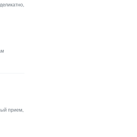
деликатно,
ам
ный прием,