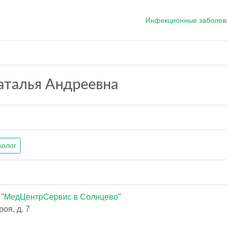
Инфекционные заболев
аталья Андреевна
колог
"
МедЦентрСервис в Солнцево
"
оя, д. 7