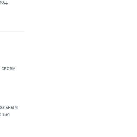
ход.
а своем
нальным
ация