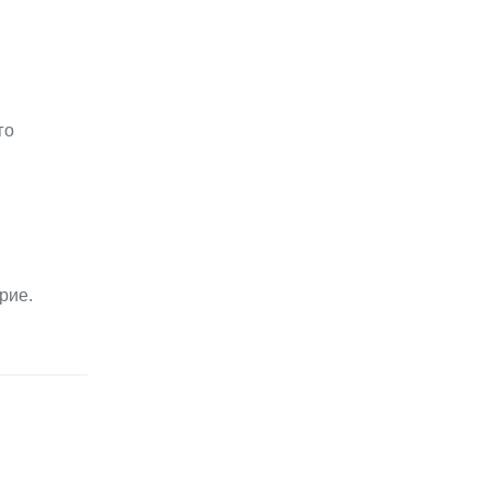
го
рие.