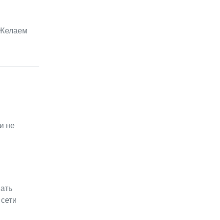
 Желаем
и не
ать
 сети