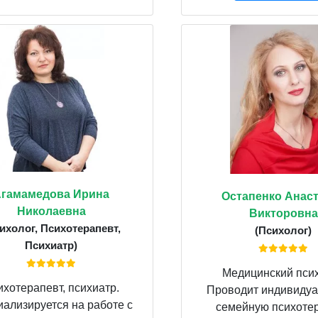
гамамедова Ирина
Остапенко Анас
Николаевна
Викторовна
ихолог, Психотерапевт,
(Психолог)
Психиатр)
Медицинский псих
ихотерапевт, психиатр.
Проводит индивидуа
ализируется на работе с
семейную психоте