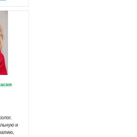
тасия
олог.
льную и
рапию,