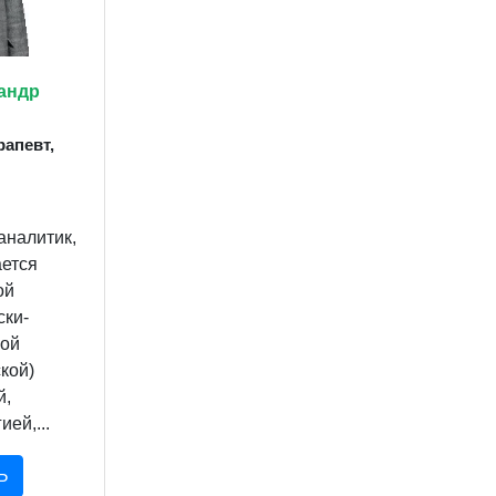
андр
рапевт,
аналитик,
ается
ой
ски-
ой
кой)
й,
ей,...
Ь