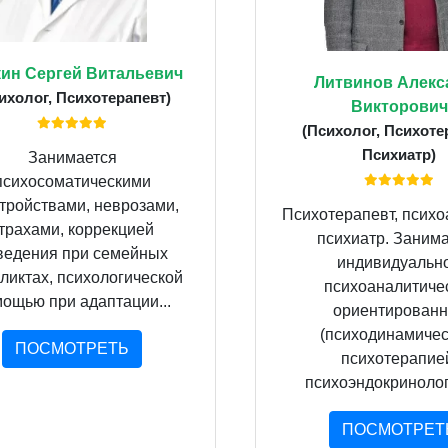
ин Сергей Витальевич
Литвинов Алекс
ихолог, Психотерапевт)
Викторович
(Психолог, Психоте
Психиатр)
Занимается
психосоматическими
тройствами, неврозами,
Психотерапевт, психо
трахами, коррекцией
психиатр. Заним
ведения при семейных
индивидуальн
ликтах, психологической
психоаналитиче
ощью при адаптации...
ориентированн
(психодинамичес
ПОСМОТРЕТЬ
психотерапие
психоэндокринологи
ПОСМОТРЕТ