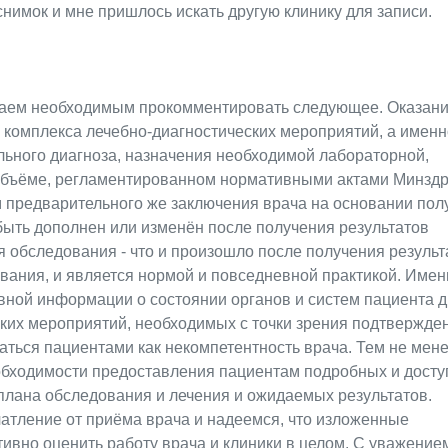
снимок и мне пришлось искать другую клинику для записи.
таем необходимым прокомментировать следующее. Оказан
комплекса лечебно-диагностических мероприятий, а именн
льного диагноза, назначения необходимой лабораторной,
 объёме, регламентированном нормативными актами Минздр
 предварительного же заключения врача на основании пол
ыть дополнен или изменён после получения результатов
я обследования - что и произошло после получения результ
вания, и является нормой и повседневной практикой. Имен
ной информации о состоянии органов и систем пациента д
ких мероприятий, необходимых с точки зрения подтвержден
аться пациентами как некомпетентность врача. Тем не мене
обходимости предоставления пациентам подробных и дост
 плана обследования и лечения и ожидаемых результатов.
чатление от приёма врача и надеемся, что изложенные
ивно оценить работу врача и клиники в целом. С уважение