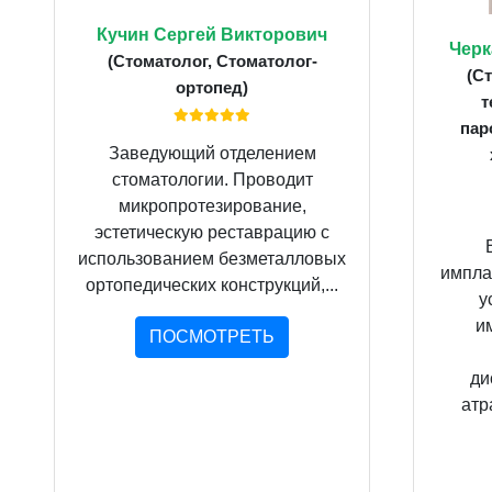
Кучин Сергей Викторович
Черк
(Стоматолог, Стоматолог-
(С
ортопед)
т
пар
Заведующий отделением
стоматологии. Проводит
микропротезирование,
эстетическую реставрацию с
использованием безметалловых
импла
ортопедических конструкций,...
у
и
ПОСМОТРЕТЬ
ди
атр