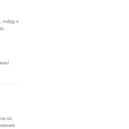
, пойду к
а,
вне!
ила на
ложения