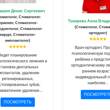
ашин Денис Сергеевич
томатолог, Стоматолог-
Токарева Анна Влад
ерапевт, Стоматолог-
(Стоматолог, Стома
одонтолог, Стоматолог-
ортодонт)
хирург, Стоматолог-
имплантолог)
Врач-ортодонт. Пр
психологическую по
Ведет планирование
ребёнка к предст
нтологического лечения и
ортодонтическому л
становка дентальных
раннем возрас
мплантатов, удаление
индивидуальный п
ретенированных,
наиболее...
стопированных зубов,
авматичное удаление...
ПОСМОТРЕТ
ПОСМОТРЕТЬ