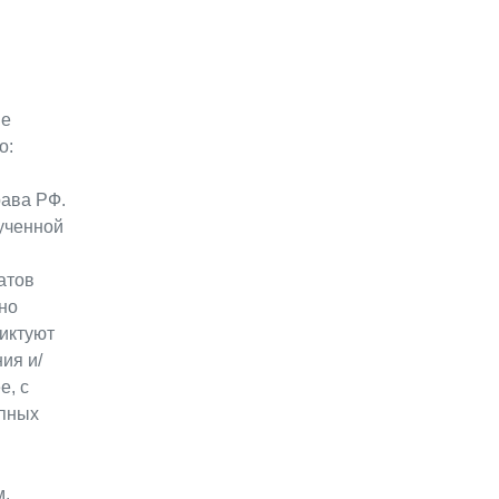
ие
о:
ава РФ.
ученной
атов
но
иктуют
ия и/
е, с
упных
м,