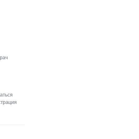
рач
раться
страция