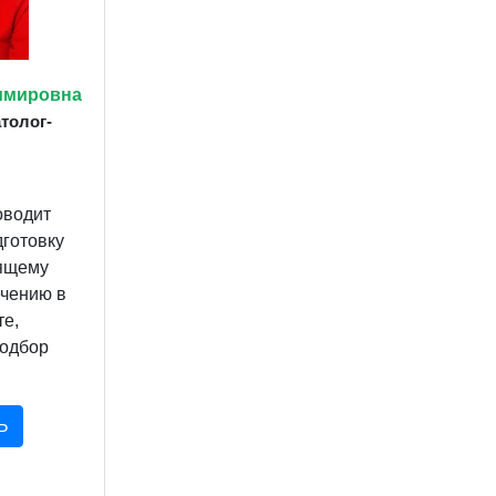
имировна
толог-
оводит
дготовку
оящему
ечению в
те,
одбор
Ь