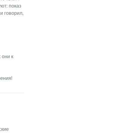
ют: показ
и говорил,
 они к
ения!
ские