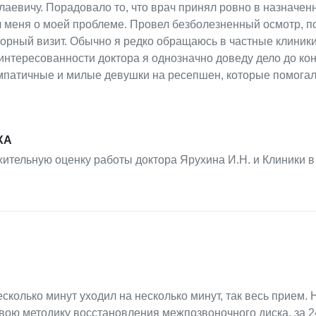
аевичу. Порадовало то, что врач принял ровно в назначен
 меня о моей проблеме. Провел безболезненный осмотр, п
орный визит. Обычно я редко обращаюсь в частные клиники
нтересованности доктора я однозначно доведу дело до кон
импатичные и милые девушки на ресепшен, которые помогал
ХА
тельную оценку работы доктора Ярухина И.Н. и Клиники в
сколько минут уходил на несколько минут, так весь прием. 
 свою методику восстановления межпозвоночного диска, за 