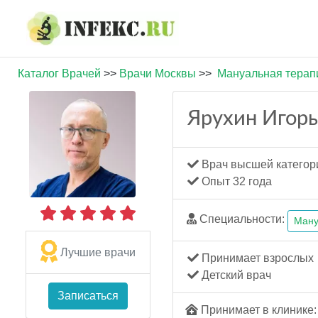
Каталог Врачей
>>
Врачи Москвы
>>
Мануальная терап
Ярухин Игорь
Врач высшей категор
Опыт 32 года
Специальности:
Ману
Лучшие врачи
Принимает взрослых
Детский врач
Записаться
Принимает в клинике: 