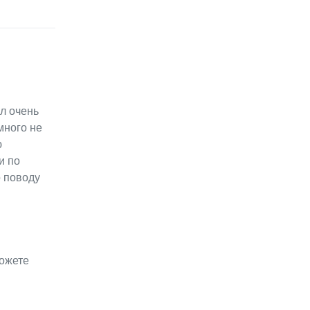
л очень
много не
ю
и по
о поводу
можете