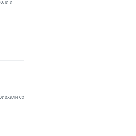
боли и
риехали со