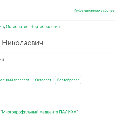
Инфекционные заболев
ия
,
Остеопатия
,
Вертебрология
 Николаевич
ии
альный терапевт
Остеопат
Вертебролог
"
Многопрофильный медцентр ПАЛИХА
"