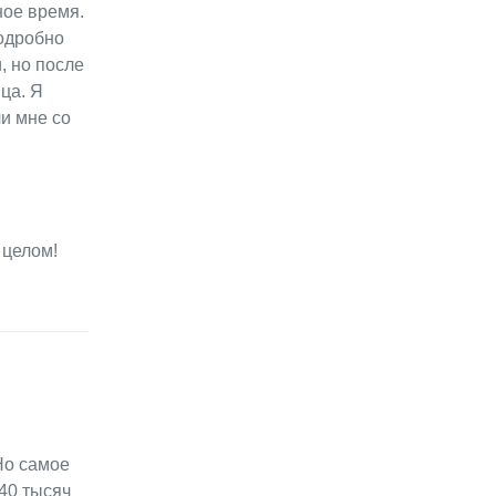
ное время.
одробно
, но после
ца. Я
и мне со
 целом!
Но самое
240 тысяч