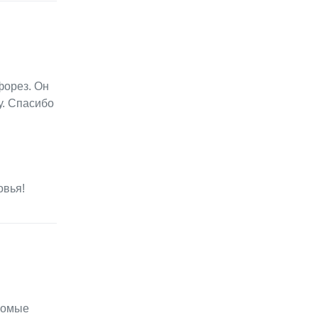
форез. Он
у. Спасибо
овья!
акомые