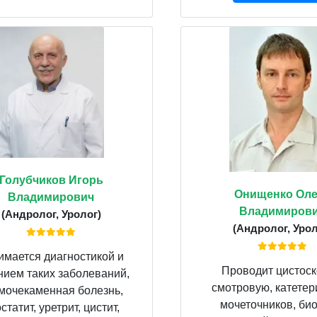
Голубчиков Игорь
Онищенко Оле
Владимирович
Владимиров
(Андролог, Уролог)
(Андролог, Урол
имается диагностикой и
Проводит цистос
нием таких заболеваний,
смотровую, катете
 мочекаменная болезнь,
мочеточников, би
статит, уретрит, цистит,