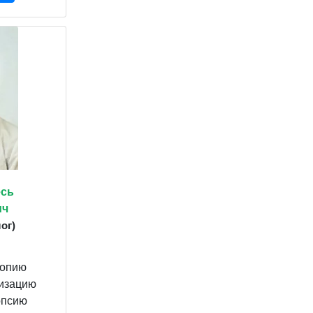
сь
ич
ог)
копию
ризацию
опсию