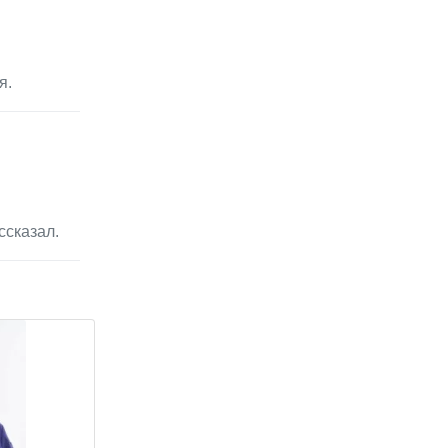
я.
ссказал.