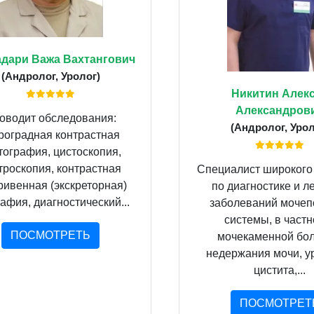
дари Важа Вахтангович
(Андролог, Уролог)
Никитин Алек
Александров
оводит обследования:
(Андролог, Урол
роградная контрастная
тография, цистоскопия,
троскопия, контрастная
Специалист широкого
ривенная (экскреторная)
по диагностике и л
афия, диагностический...
заболеваний мочеп
системы, в частн
ПОСМОТРЕТЬ
мочекаменной бол
недержания мочи, ур
цистита,...
ПОСМОТРЕТ