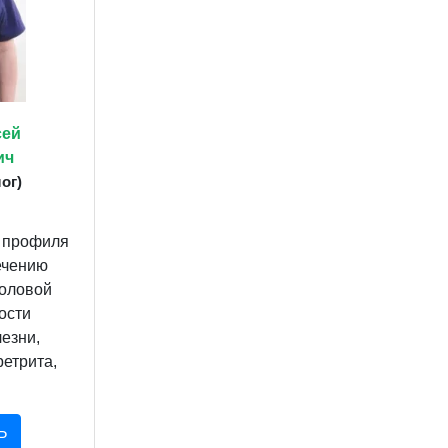
сей
ич
ог)
 профиля
ечению
оловой
ости
езни,
етрита,
Ь