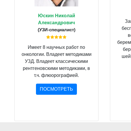
Юскин Николай
За
Александрович
бес
(УЗИ-специалист)
в
берем
Имеет 8 научных работ по
бер
онкологии. Владеет методиками
шейк
УЗД. Владеет классическими
рентгеновскими методиками, в
т.ч. флюорографией.
ПОСМОТРЕТЬ