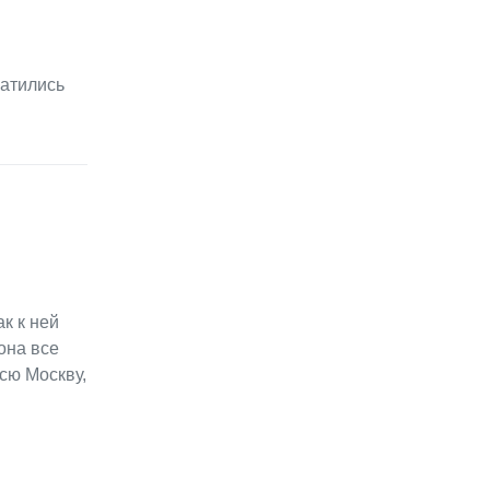
ратились
к к ней
она все
всю Москву,