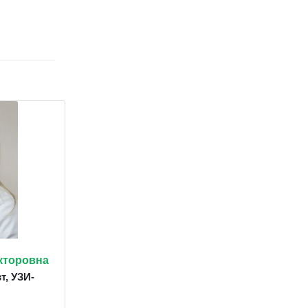
кторовна
т, УЗИ-