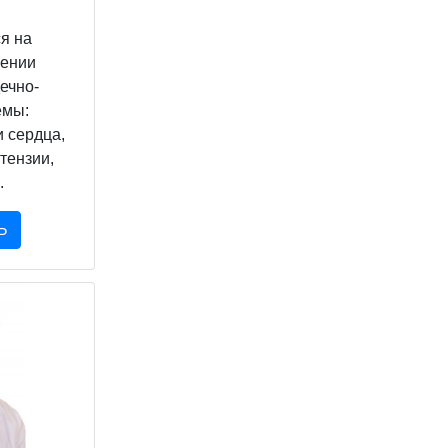
я на
чении
ечно-
емы:
 сердца,
тензии,
.
Ь