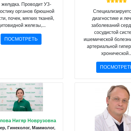
 желудка. Проводит УЗ-
ностику органов брюшной
Специализируетс
ти, почек, мягких тканей,
диагностике и ле
итовидной железы,...
заболеваний серд
сосудистой сист
ПОСМОТРЕТЬ
ишемической болезни
артериальной гипер
хронической..
ПОСМОТРЕТ
лова Нигяр Новрузовна
ер, Гинеколог, Маммолог,