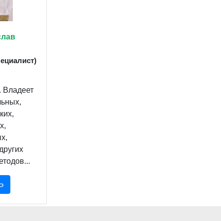
слав
пециалист)
. Владеет
ьных,
ких,
х,
х,
других
тодов...
Ь