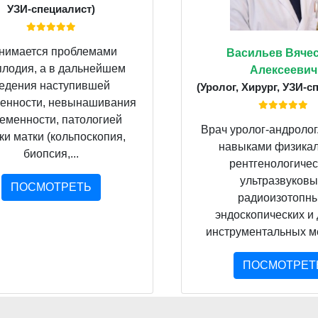
УЗИ-специалист)
нимается проблемами
Васильев Вяче
плодия, а в дальнейшем
Алексеевич
едения наступившей
(Уролог, Хирург, УЗИ-с
енности, невынашивания
еменности, патологией
Врач уролог-андролог
и матки (кольпоскопия,
навыками физикал
биопсия,...
рентгенологичес
ультразвуковы
ПОСМОТРЕТЬ
радиоизотопны
эндоскопических и 
инструментальных ме
ПОСМОТРЕТ