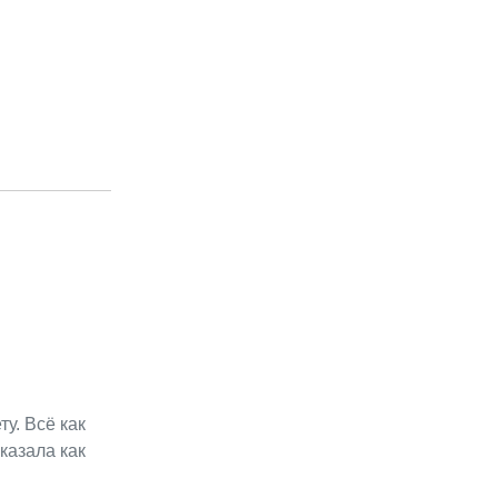
у. Всё как
казала как