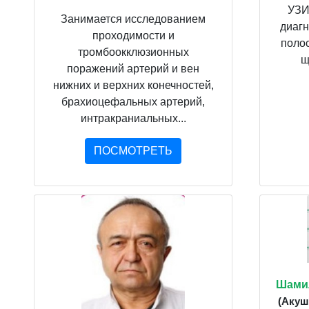
УЗИ
Занимается исследованием
диаг
проходимости и
полос
тромбоокклюзионных
щ
поражений артерий и вен
нижних и верхних конечностей,
брахиоцефальных артерий,
интракраниальных...
ПОСМОТРЕТЬ
Шами
(Акуш