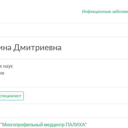
Инфекционные заболев
ина Дмитриевна
х наук
ии
специалист
"
Многопрофильный медцентр ПАЛИХА
"