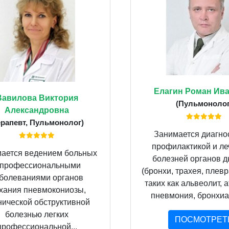
Елагин Роман Ив
Вавилова Виктория
(Пульмонолог
Александровна
ерапевт, Пульмонолог)
Занимается диагно
профилактикой и л
ается ведением больных
болезней органов 
 профессиональными
(бронхи, трахея, плевра
болеваниями органов
таких как альвеолит, 
хания пневмокониозы,
пневмония, бронхиал
нической обструктивной
болезнью легких
ПОСМОТРЕТ
профессиональной...