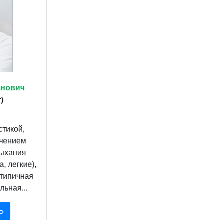
анович
)
стикой,
ечением
дыхания
, легкие),
атипичная
ьная...
Ь