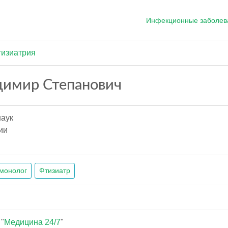
Инфекционные заболев
тизиатрия
димир Степанович
наук
ии
монолог
Фтизиатр
"
Медицина 24/7
"