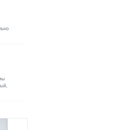
льно
 мы
ый,