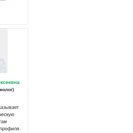
ексеевна
нолог)
казывает
ческую
там
 профиля.