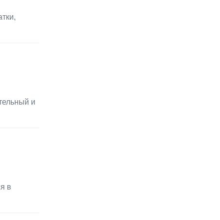
тки,
тельный и
я в