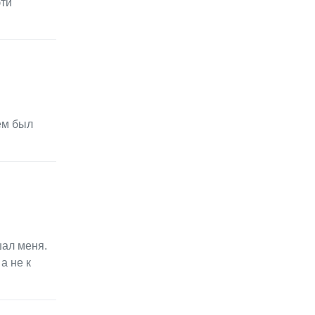
эти
ём был
шал меня.
а не к