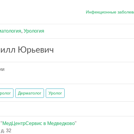
Инфекционные заболев
атология
,
Урология
рилл Юрьевич
ии
ролог
Дерматолог
Уролог
"
МедЦентрСервис в Медведково
"
д. 32