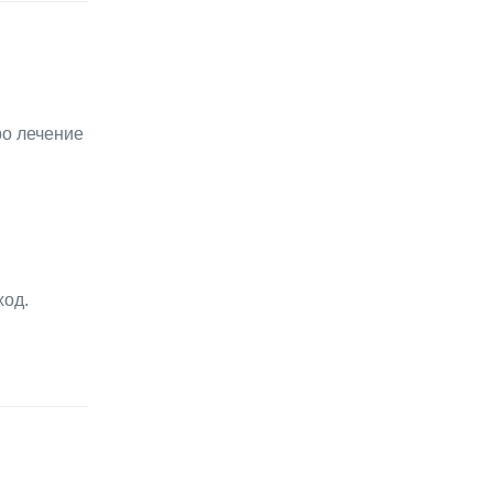
ро лечение
ход.