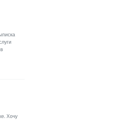
выписка
слуги
 в
ке. Хочу