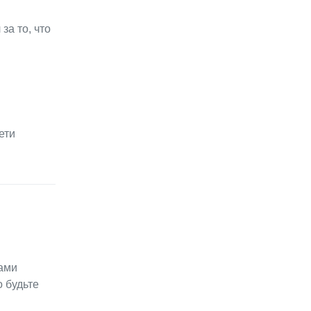
за то, что
ети
зами
о будьте