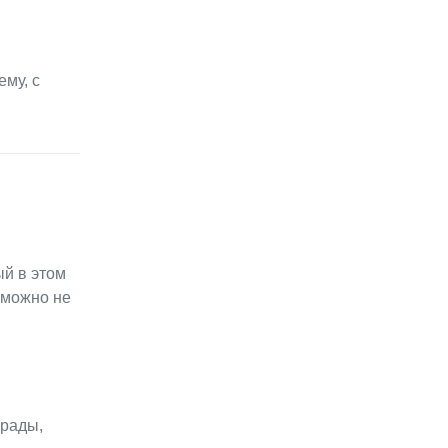
му, с
ый в этом
 можно не
 рады,