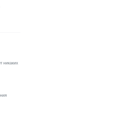
г
т никаких
ения