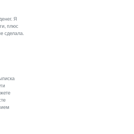
денег. Я
ги, плюс
е сделала.
выписка
уги
ожете
сте
нием