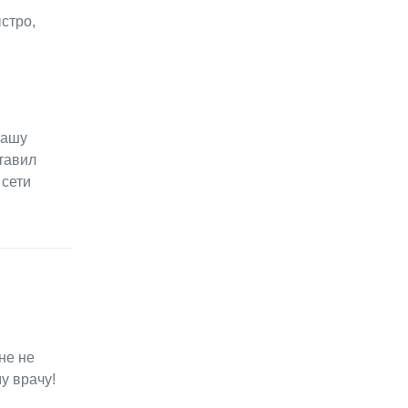
стро,
Вашу
тавил
 сети
не не
у врачу!