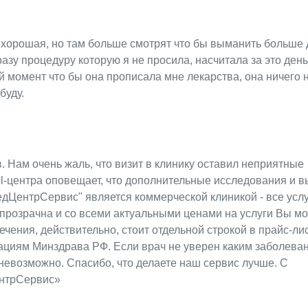
, хорошая, но там больше смотрят что бы выманить больше 
зу процедуру которую я не просила, насчитала за это день
 момент что бы она прописала мне лекарства, она ничего н
буду.
. Нам очень жаль, что визит в клинику оставил неприятные
all-центра оповещает, что дополнительные исследования и 
едЦентрСервис" является коммерческой клиникой - все усл
прозрачна и со всеми актуальными ценами на услуги Вы м
чения, действительно, стоит отдельной строкой в прайс-ли
ациям Минздрава РФ. Если врач не уверен каким заболева
невозможно. Спасибо, что делаете наш сервис лучше. С
ентрСервис»