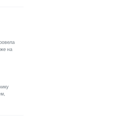
провела
уже на
нику
ем,