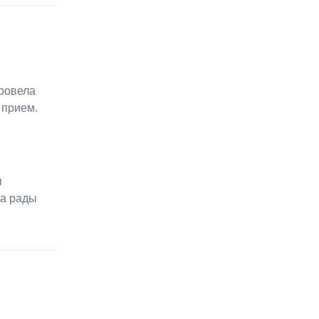
провела
 прием.
ы
да рады