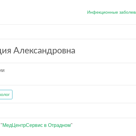
Инфекционные заболев
ия Александровна
ии
колог
"
МедЦентрСервис в Отрадном
"