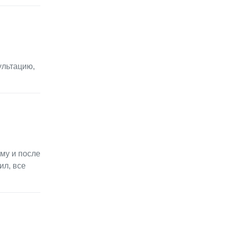
ультацию,
му и после
ил, все