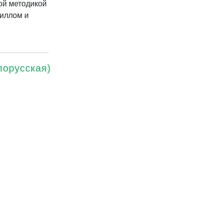
ой методикой
пиллом и
лорусская)