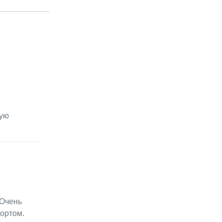
мую
 Очень
ортом.