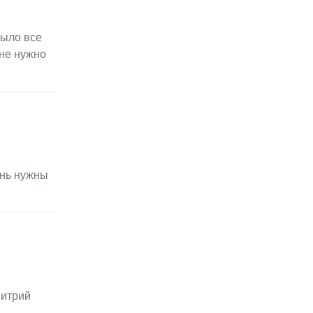
было все
мне нужно
ень нужны
митрий