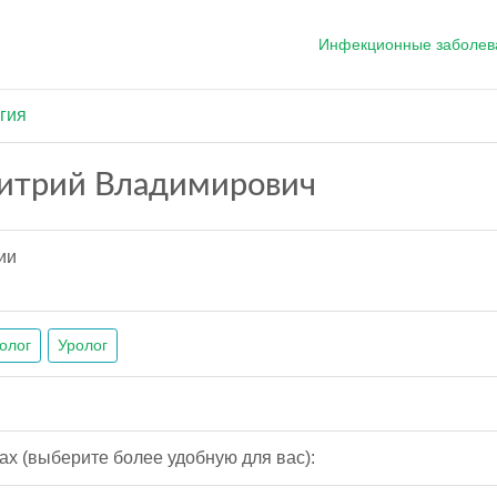
Инфекционные заболев
гия
итрий Владимирович
ии
олог
Уролог
ах (выберите более удобную для вас):