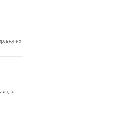
ор, внятно
ала, на