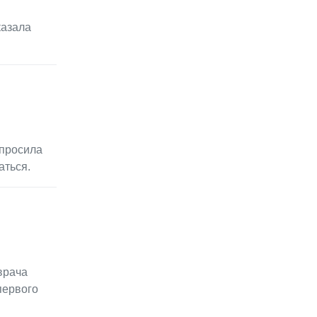
казала
спросила
аться.
врача
первого