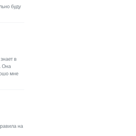
льно буду
знает в
. Она
рошо мне
правила на