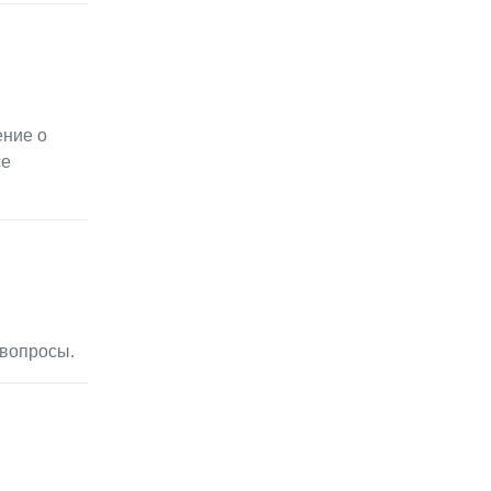
ение о
се
 вопросы.