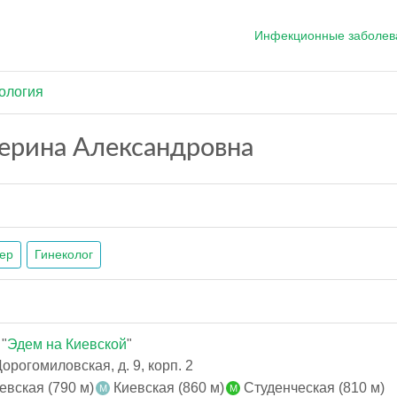
Инфекционные заболев
ология
ерина Александровна
ер
Гинеколог
"
Эдем на Киевской
"
рогомиловская, д. 9, корп. 2
евская (790 м)
Киевская (860 м)
Студенческая (810 м)