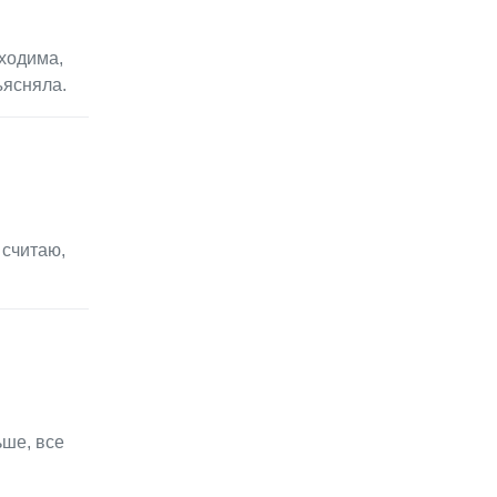
ходима,
ъясняла.
 считаю,
ьше, все