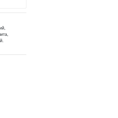
ий,
ита,
й.