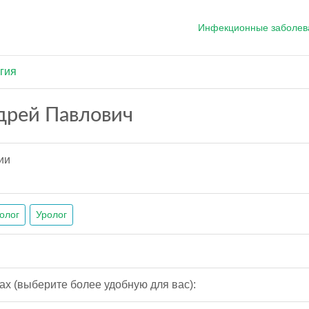
Инфекционные заболев
гия
дрей Павлович
ии
олог
Уролог
ах (выберите более удобную для вас):