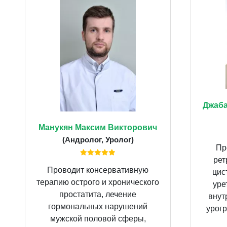
Джаба
Манукян Максим Викторович
(Андролог, Уролог)
Пр
рет
Проводит консервативную
цис
терапию острого и хронического
уре
простатита, лечение
внут
гормональных нарушений
урогр
мужской половой сферы,