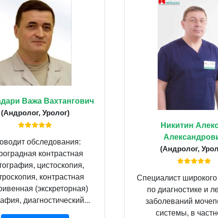
дари Важа Вахтангович
(Андролог, Уролог)
Никитин Алек
Александров
оводит обследования:
(Андролог, Урол
роградная контрастная
тография, цистоскопия,
троскопия, контрастная
Специалист широкого
ривенная (экскреторная)
по диагностике и л
афия, диагностический...
заболеваний мочеп
системы, в частн