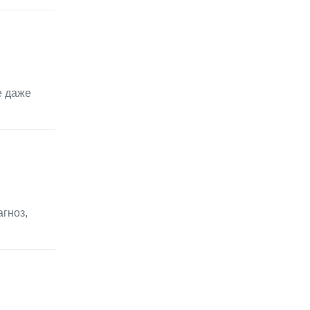
е даже
гноз,