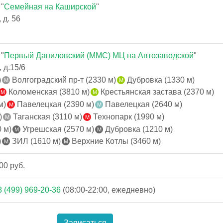
"
Семейная на Каширской
"
 д. 56
"
Первый Даниловский (ММС) МЦ на Автозаводской
"
 д.15/6
)
Волгоградский пр-т (2330 м)
Дубровка (1330 м)
Коломенская (3810 м)
Крестьянская застава (2370 м)
м)
Павелецкая (2390 м)
Павелецкая (2640 м)
)
Таганская (3110 м)
Технопарк (1990 м)
 м)
Угрешская (2570 м)
Дубровка (1210 м)
)
ЗИЛ (1610 м)
Верхние Котлы (3460 м)
00 руб.
8 (499) 969-20-36
(08:00-22:00, ежедневно)
Записаться