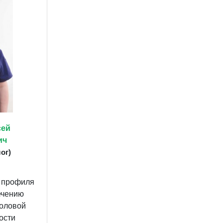
сей
ич
ог)
 профиля
ечению
оловой
ости