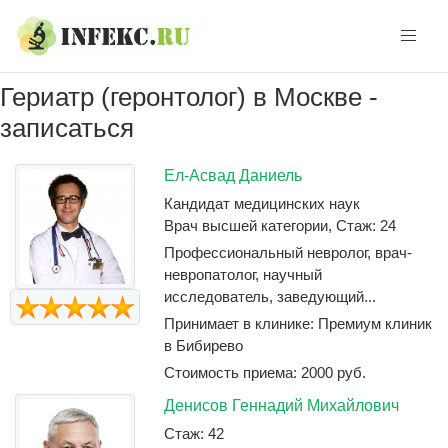
Skip
Skip
to
to
navigation
content
Гериатр (геронтолог) в Москве -
записаться
Ел-Асвад Даниель
Кандидат медицинских наук
Врач высшей категории, Стаж: 24
Профессиональный невролог, врач-
невропатолог, научный
исследователь, заведующий...
Принимает в клинике: Премиум клиник
в Бибирево
Стоимость приема: 2000 руб.
Денисов Геннадий Михайлович
Стаж: 42