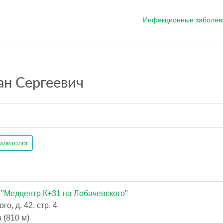
Инфекционные заболев
н Сергеевич
илитолог
"
Медцентр К+31 на Лобачевского
"
о, д. 42, стр. 4
 (810 м)