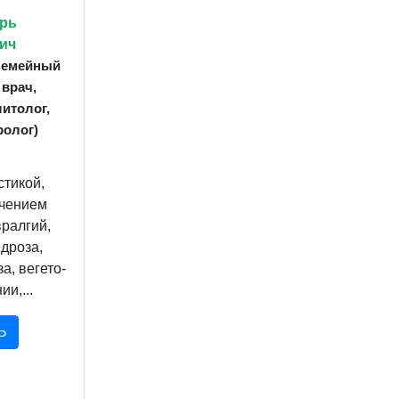
рь
ич
 Семейный
 врач,
итолог,
ролог)
стикой,
ечением
ралгий,
дроза,
а, вегето-
и,...
Ь