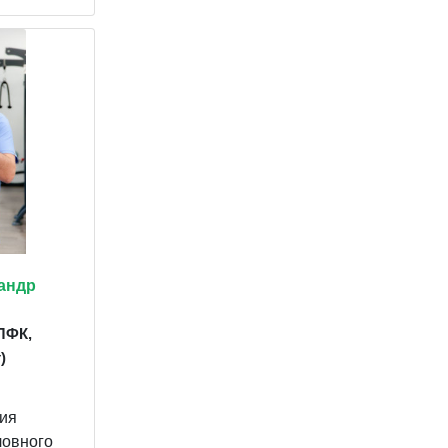
андр
ЛФК,
)
ия
ловного