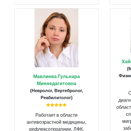
Хай
(
Физио
Мавлиева Гульнара
Миннедагитовна
(Невролог, Вертебролог,
С
Реабилитолог)
диагн
област
сп
Работает в области
миг
антивозрастной медицины,
заб
рефлексотерапиии, ЛФК,