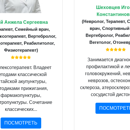
Шеховцев Иго
Константинов
(Невролог, Терапевт,
й Анжела Сергеевна
врач, Спортивный
рапевт, Семейный врач,
Вертебролог, Реабил
сотерапевт, Вертебролог,
Вегетолог, Отонев
отерапевт, Реабилитолог,
Физиотерапевт)
Занимается диагно
профилактикой и л
лексотерапевт. Владеет
головокружений, нев
етодами классической
неврозов, остеохон
итайской акупунктуры,
склероза, атеросклероз
тодиками прижигания,
сосудистой дистони
фармакопунктуры,
тропунктуры. Сочетание
ПОСМОТРЕТ
классических...
ПОСМОТРЕТЬ