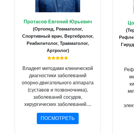
Протасов Евгений Юрьевич
Цо
(Ортопед, Ревматолог,
(Те
Спортивный врач, Вертебролог,
Рефлек
Реабилитолог, Травматолог,
Гируд
Артролог)
Владеет методами клинической
Реф
диагностики заболеваний
м
опорно-двигательного аппарата
к
(суставов и позвоночника),
ме
заболеваний сосудов,
хирургических заболеваний....
элек
ПОСМОТРЕТЬ