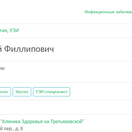
Инфекционные заболев
гия
,
УЗИ
 Филлипович
ии
олог
Уролог
УЗИ-специалист
"
Клиника Здоровья на Третьяковской
"
пер., д. 6