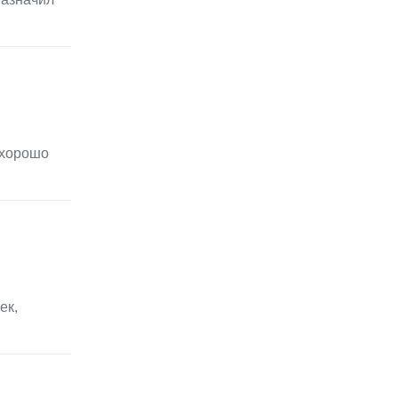
 хорошо
ек,