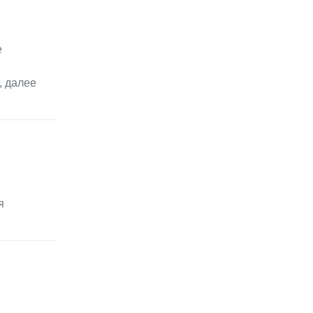
е
, далее
я