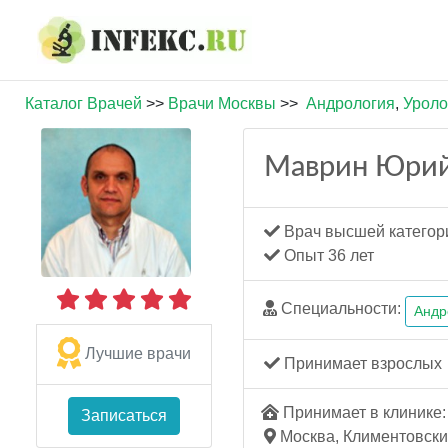
Каталог Врачей
>>
Врачи Москвы
>>
Андрология
,
Уроло
Маврин Юрий
Врач высшей категор
Опыт 36 лет
Специальности:
Андр
Лучшие врачи
Принимает взрослых
Принимает в клинике: 
Записаться
Москва, Климентовский 