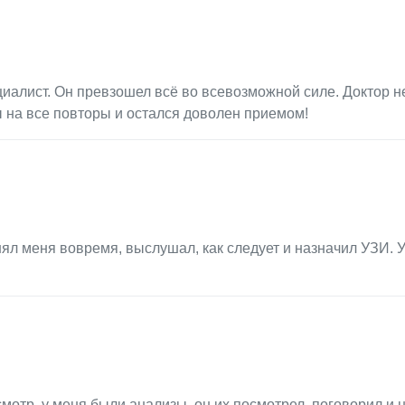
алист. Он превзошел всё во всевозможной силе. Доктор н
 на все повторы и остался доволен приемом!
л меня вовремя, выслушал, как следует и назначил УЗИ. 
отр, у меня были анализы, он их посмотрел, поговорил и 