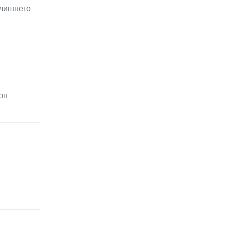
 лишнего
он