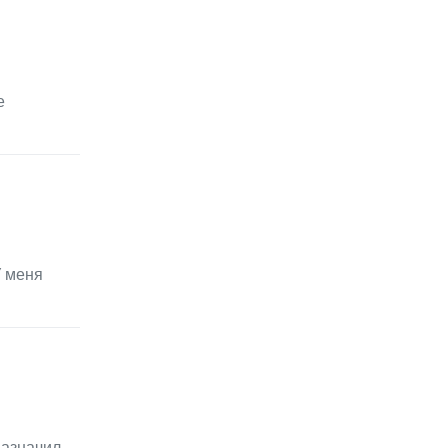
е
У меня
назначил