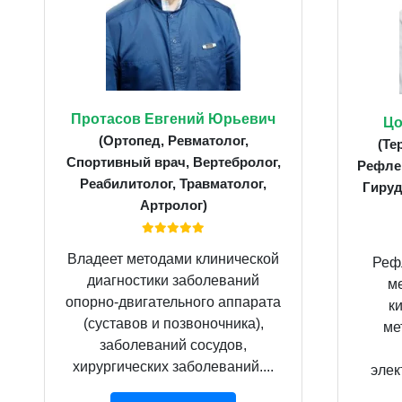
Протасов Евгений Юрьевич
Цо
(Ортопед, Ревматолог,
(Те
Спортивный врач, Вертебролог,
Рефлек
Реабилитолог, Травматолог,
Гируд
Артролог)
Владеет методами клинической
Реф
диагностики заболеваний
м
опорно-двигательного аппарата
к
(суставов и позвоночника),
ме
заболеваний сосудов,
хирургических заболеваний....
элек