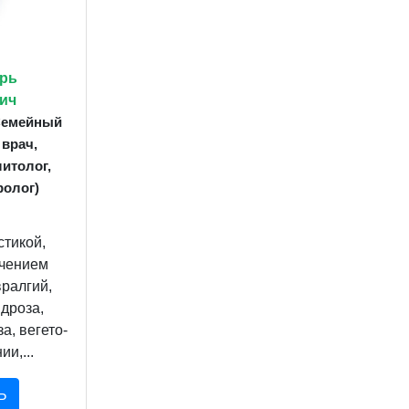
рь
ич
 Семейный
 врач,
итолог,
ролог)
стикой,
ечением
ралгий,
дроза,
а, вегето-
и,...
Ь