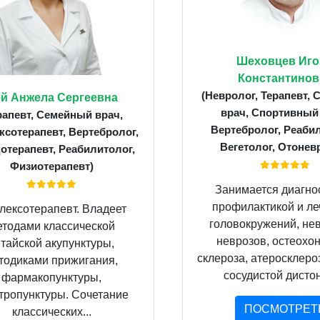
Шеховцев Иго
Константинов
(Невролог, Терапевт,
й Анжела Сергеевна
врач, Спортивный
рапевт, Семейный врач,
Вертебролог, Реабил
сотерапевт, Вертебролог,
Вегетолог, Отонев
отерапевт, Реабилитолог,
Физиотерапевт)
Занимается диагно
профилактикой и л
лексотерапевт. Владеет
головокружений, нев
етодами классической
неврозов, остеохон
итайской акупунктуры,
склероза, атеросклероз
тодиками прижигания,
сосудистой дистони
фармакопунктуры,
тропунктуры. Сочетание
ПОСМОТРЕТ
классических...