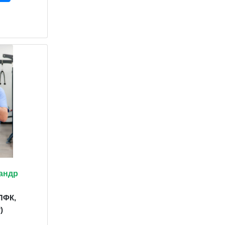
андр
ЛФК,
)