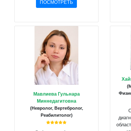
ПОСМОТРЕТЬ
Хай
(
Физио
Мавлиева Гульнара
Миннедагитовна
(Невролог, Вертебролог,
С
Реабилитолог)
диагн
област