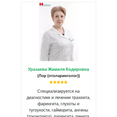
Уразаева Жамиля Кодировна
(Лор (отоларинголог))
Специализируется на
диагностике и лечении трахеита,
фарингита, глухоты и
тугоухости, гайморита, ангины
(тонзиллита), ларингита, ринита,