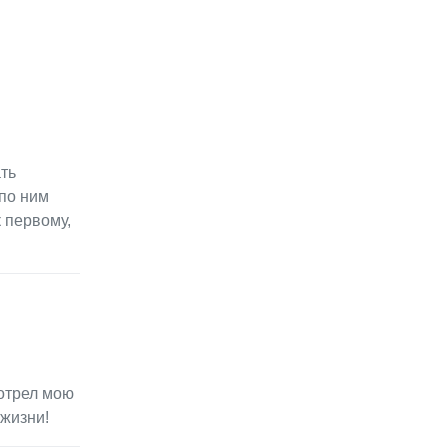
ть
 по ним
 первому,
отрел мою
 жизни!