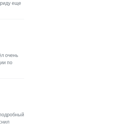
приду еще
ёл очень
ии по
 подробный
снил