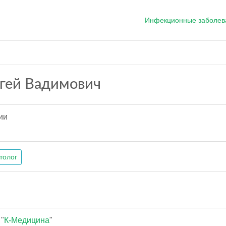
Инфекционные заболев
ргей Вадимович
ии
толог
"
К-Медицина
"