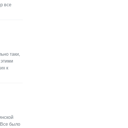
р все
ьно таки,
 этими
их к
кинской
 Все было