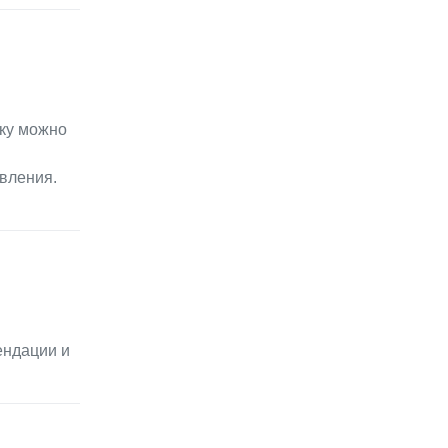
еку можно
вления.
ендации и