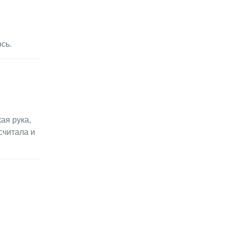
сь.
ая рука,
считала и