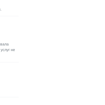
.
ивала
 услуг не