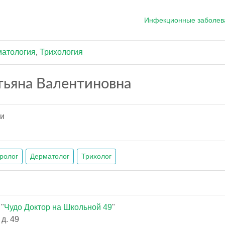
Инфекционные заболев
атология
,
Трихология
тьяна Валентиновна
ии
ролог
Дерматолог
Трихолог
"
Чудо Доктор на Школьной 49
"
д. 49