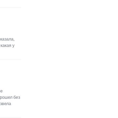
казала,
какая у
не
прошел без
извела