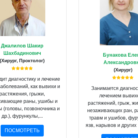
Джалилов Шакир
Шахбадинович
Бунакова Еле
(Хирург, Проктолог)
Александров
(Хирург)
ит диагностику и лечение
заболеваний, как вывихи и
Занимается диагнос
растяжения, грыжи,
лечением вывих
живающие раны, ушибы и
растяжений, грыж, жи
 (головы, позвоночника и
незаживающих ран, р
др.), фурункулы,...
травм и ушибов, фур
язв, нарывов и других 
ПОСМОТРЕТЬ