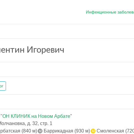
Инфекционные заболев
лентин Игоревич
рг
"
ОН КЛИНИК на Новом Арбате
"
лчановка, д. 32, стр. 1
рбатская (840 м)
Баррикадная (930 м)
Смоленская (720