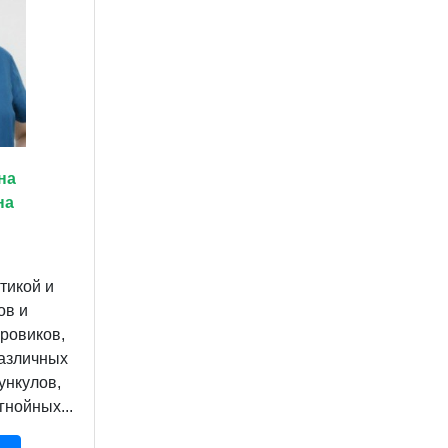
на
на
тикой и
ов и
ровиков,
азличных
ункулов,
гнойных...