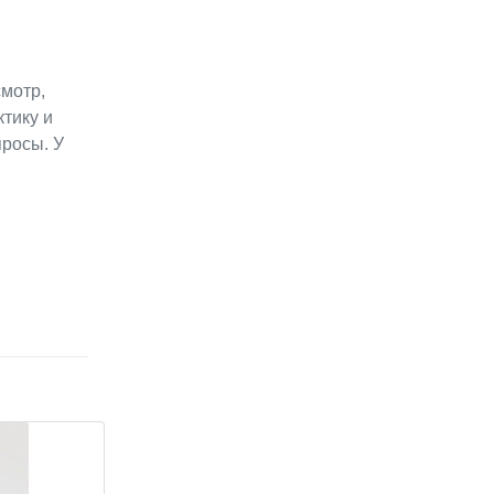
смотр,
тику и
просы. У