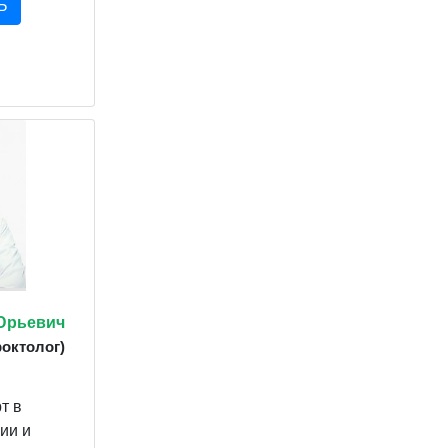
Ь
Юрьевич
роктолог)
т в
ии и