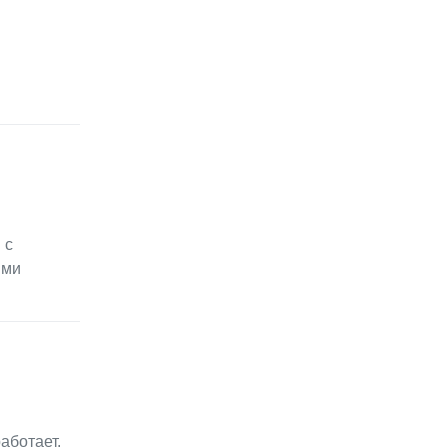
 с
ыми
аботает.