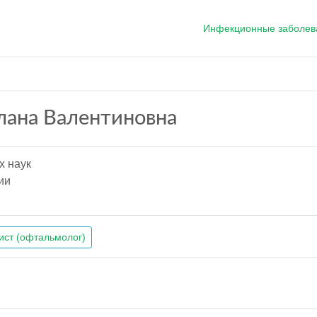
Инфекционные заболев
лана Валентиновна
х наук
ии
ист (офтальмолог)