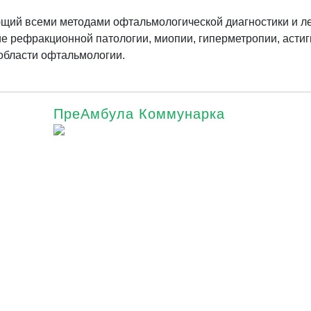
щий всеми методами офтальмологической диагностики и л
ие рефракционной патологии, миопии, гиперметропии, асти
 области офтальмологии.
ПреАмбула Коммунарка