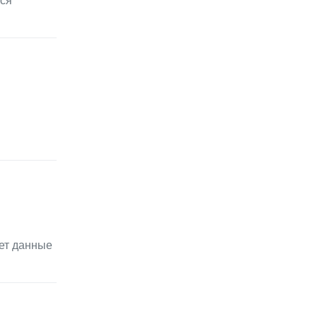
ься
ет данные