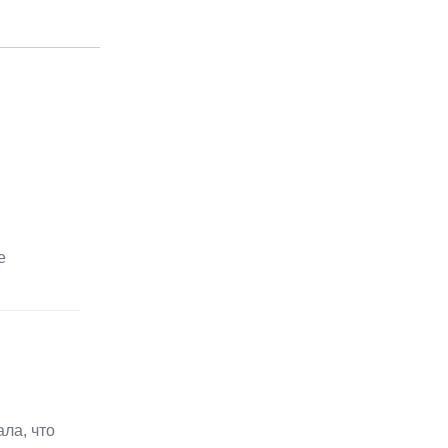
е
ала, что