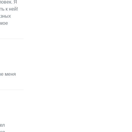
ловек. Я
ь к ней!
азных
амое
ые меня
ел