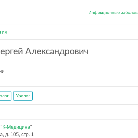
Инфекционные заболев
гия
ергей Александрович
ии
олог
Уролог
"
К-Медицина
"
 д. 105, стр. 1