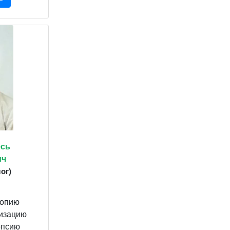
сь
ич
ог)
копию
ризацию
опсию