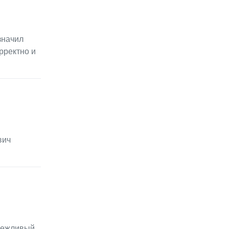
значил
рректно и
вич
 вежливый,