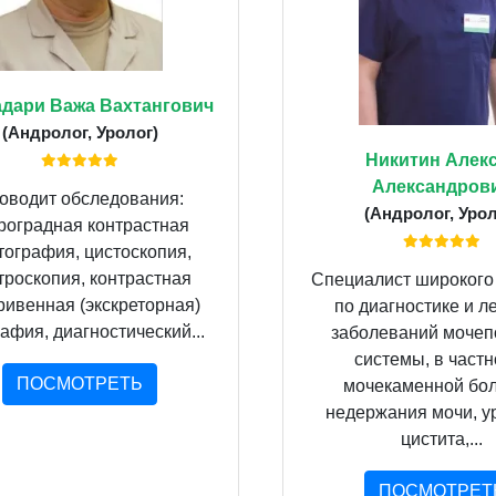
дари Важа Вахтангович
(Андролог, Уролог)
Никитин Алек
Александров
оводит обследования:
(Андролог, Урол
роградная контрастная
тография, цистоскопия,
троскопия, контрастная
Специалист широкого
ривенная (экскреторная)
по диагностике и л
афия, диагностический...
заболеваний мочеп
системы, в частн
ПОСМОТРЕТЬ
мочекаменной бол
недержания мочи, ур
цистита,...
ПОСМОТРЕТ