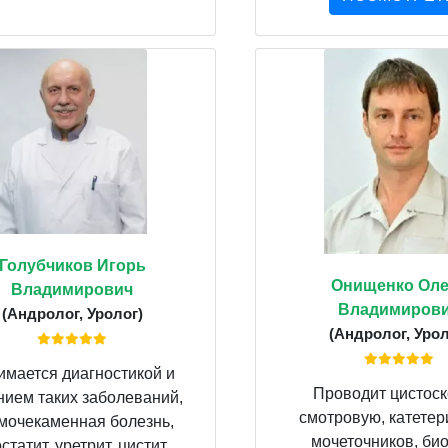
Голубчиков Игорь
Онищенко Оле
Владимирович
Владимиров
(Андролог, Уролог)
(Андролог, Урол
имается диагностикой и
Проводит цистос
нием таких заболеваний,
смотровую, катете
 мочекаменная болезнь,
мочеточников, би
статит, уретрит, цистит,