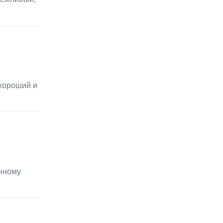
 хороший и
енному