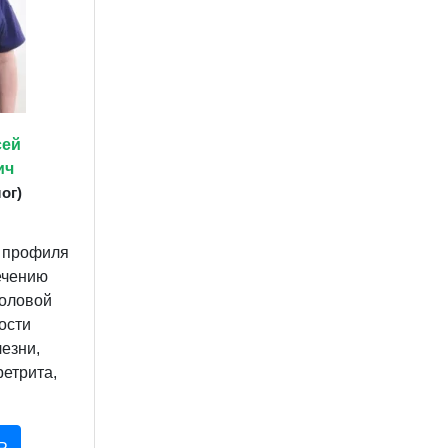
сей
ич
ог)
 профиля
ечению
оловой
ости
езни,
етрита,
Ь