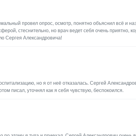
мальный провел опрос, осмотр, понятно объяснил всё и на
ферой, стеснительно, но врач ведет себя очень приятно, ко
ую Сергея Александровича!
оспитализацию, но я от неё отказалась. Сергей Александро
том писал, уточнял как я себя чувствую, беспокоился.
но по этому я туда и приехал. Сергей Александрович очень