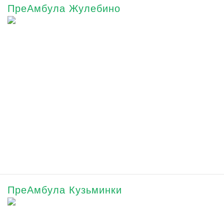
ПреАмбула Жулебино
ПреАмбула Кузьминки