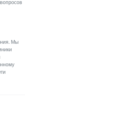
 вопросов
ения. Мы
иники
ы
онному
ети