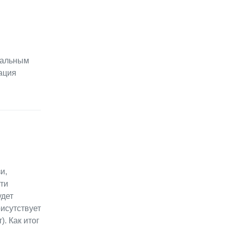
нальным
ация
и,
ти
удет
рисутствует
. Как итог