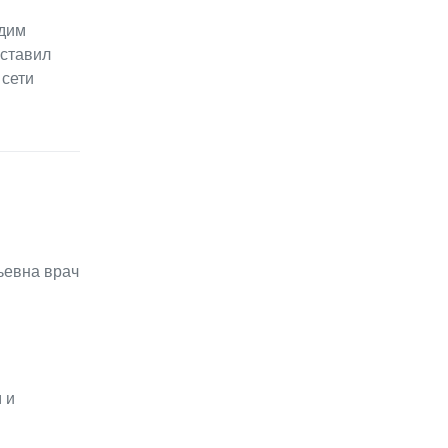
адим
аставил
 сети
ьевна врач
 и