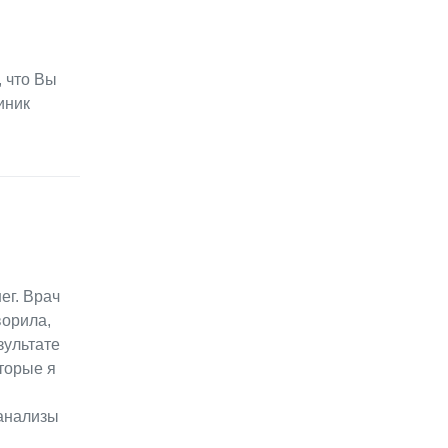
, что Вы
иник
ег. Врач
ворила,
зультате
торые я
 анализы