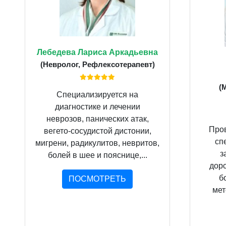
Лебедева Лариса Аркадьевна
(Невролог, Рефлексотерапевт)
(
Специализируется на
диагностике и лечении
неврозов, панических атак,
Пров
вегето-сосудистой дистонии,
сп
мигрени, радикулитов, невритов,
з
болей в шее и пояснице,...
дорс
б
ПОСМОТРЕТЬ
мет