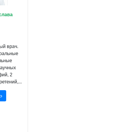
слава
ый врач.
ральные
льные
научных
фий, 2
етений,...
Ь