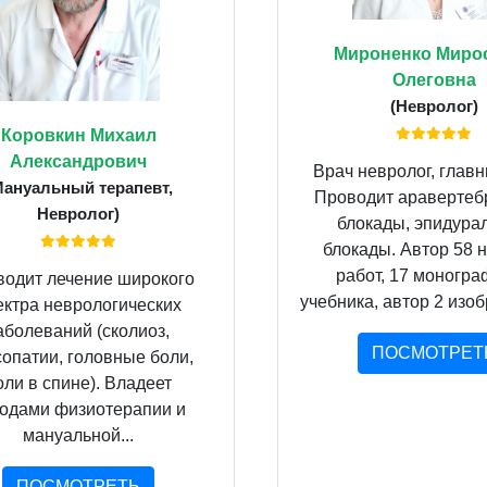
Мироненко Миро
Олеговна
(Невролог)
Коровкин Михаил
Александрович
Врач невролог, главн
Мануальный терапевт,
Проводит аравертеб
Невролог)
блокады, эпидура
блокады. Автор 58 
работ, 17 моногра
одит лечение широкого
учебника, автор 2 изобр
ектра неврологических
аболеваний (сколиоз,
ПОСМОТРЕТ
опатии, головные боли,
оли в спине). Владеет
одами физиотерапии и
мануальной...
ПОСМОТРЕТЬ