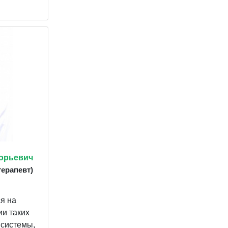
орьевич
ерапевт)
я на
ии таких
 системы,