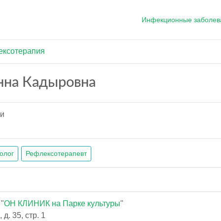
Инфекционные заболев
ексотерапия
нна Кадыровна
ии
олог
Рефлексотерапевт
"
ОН КЛИНИК на Парке культуры
"
д. 35, стр. 1