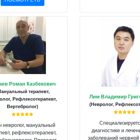
аев Роман Казбекович
Мануальный терапевт,
Лим Владимир Григ
олог, Рефлексотерапевт,
(Невролог, Рефлексот
Вертебролог)
Специализируетс
ч невролог, мануальный
диагностике и лечен
певт, рефлексотерапевт,
заболеваний нервной