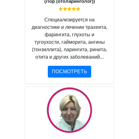
(Лор (отоларинголог))
Специализируется на
диагностике и лечении трахеита,
фарингита, глухоты и
тугоухости, гайморита, ангины
(тонзиллита), ларингита, ринита,
отита и других заболеваний...
ПОСМОТРЕТЬ