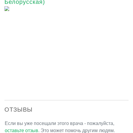
Белорусская)
ОТЗЫВЫ
Если вы уже посещали этого врача - пожалуйста,
оставьте отзыв
. Это может помочь другим людям.