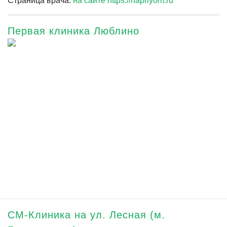
Страница врача:
на сайте https://napriyom.ru
Первая клиника Люблино
СМ-Клиника на ул. Лесная (м.