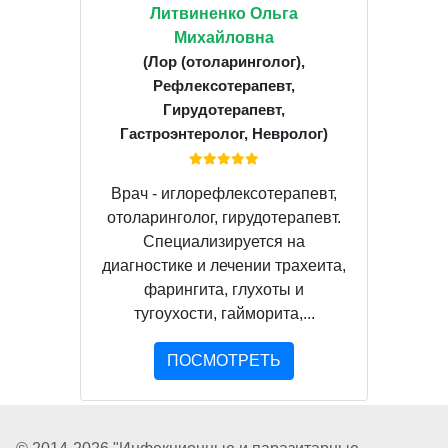
Литвиненко Ольга
Михайловна
(Лор (отоларинголог),
Рефлексотерапевт,
Гирудотерапевт,
Гастроэнтеролог, Невролог)
Врач - иглорефлексотерапевт,
отоларинголог, гирудотерапевт.
Специализируется на
диагностике и лечении трахеита,
фарингита, глухоты и
тугоухости, гайморита,...
ПОСМОТРЕТЬ