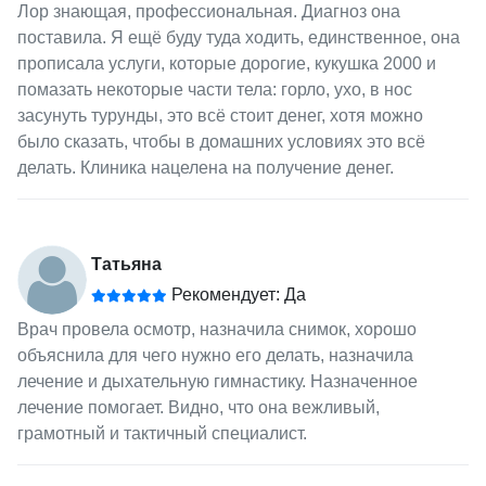
Лор знающая, профессиональная. Диагноз она
поставила. Я ещё буду туда ходить, единственное, она
прописала услуги, которые дорогие, кукушка 2000 и
помазать некоторые части тела: горло, ухо, в нос
засунуть турунды, это всё стоит денег, хотя можно
было сказать, чтобы в домашних условиях это всё
делать. Клиника нацелена на получение денег.
Татьяна
Рекомендует: Да
Врач провела осмотр, назначила снимок, хорошо
объяснила для чего нужно его делать, назначила
лечение и дыхательную гимнастику. Назначенное
лечение помогает. Видно, что она вежливый,
грамотный и тактичный специалист.