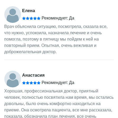
Елена
Рекомендует: Да
Врач объяснила ситуацию, посмотрела, сказала все,
что нужно, успокоила, назначила лечение и очень
помогла, поэтому в пятницу мы пойдем к ней на
повторный прием. Опытная, очень вежливая и
доброжелательная доктор.
Анастасия
Рекомендует: Да
Хорошая, профессиональная доктор, приятный
человек, полностью посвятила нам время, мы остались
довольны, было очень комфортно находиться на
приеме. Она осмотрела пациента, все мне рассказала,
показала, обозначила план лечения, все очень