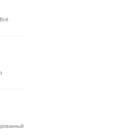
 Всё
о
цированный