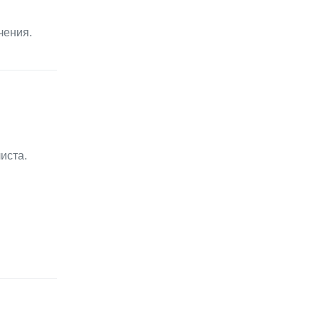
чения.
иста.