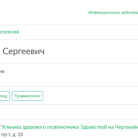
Инфекционные заболев
атология
 Сергеевич
ии
пед
Травматолог
"
Клиника здорового позвоночника Здравствуй на Чертанов
р-т, д. 16