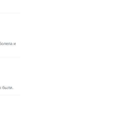
болела и
ы были.