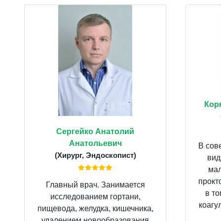
Кор
Сергейко Анатолий
Анатольевич
В сов
(Хирург, Эндоскопист)
вид
мал
прокт
Главный врач. Занимается
в т
исследованием гортани,
коагу
пищевода, желудка, кишечника,
удалением новообразования