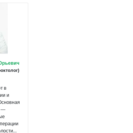
Юрьевич
роктолог)
т в
ии и
Основная
я —
ые
операции
ости...