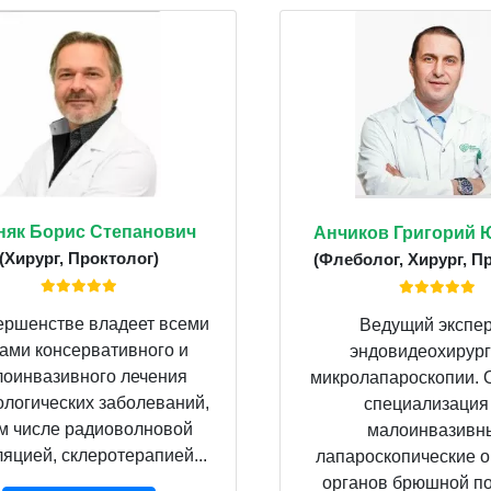
няк Борис Степанович
Анчиков Григорий 
(Хирург, Проктолог)
(Флеболог, Хирург, П
ершенстве владеет всеми
Ведущий экспер
ами консервативного и
эндовидеохирург
оинвазивного лечения
микролапароскопии. 
ологических заболеваний,
специализаци
ом числе радиоволновой
малоинвазивн
ляцией, склеротерапией...
лапароскопические 
органов брюшной пол