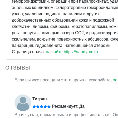
геморроидэктомии, операции при парапроктитах, уда
анальных кондиллом, склеротерапию геморроидальн
узлов; удаление родинок, папиллом и других
доброкачественных образований кожи и подкожной
клетчатки: липомы, фибромы, кератопапилломы, кож
рога, невуса с помощью лазера СО2, и радиохирурги
скальпелем, вскрытие поверхностных абсцессов, фле
панариция, гидроаденита, нагноившейся атеромы.
Страница врача:
на сайте https://napriyom.ru
ОТЗЫВЫ
Если вы уже посещали этого врача - пожалуйста,
ос
Тигран
Рекомендует: Да
Врач чуткая, внимательная и профессиональная. Он