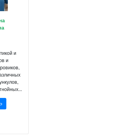
на
на
тикой и
ов и
ровиков,
азличных
ункулов,
гнойных...
Ь