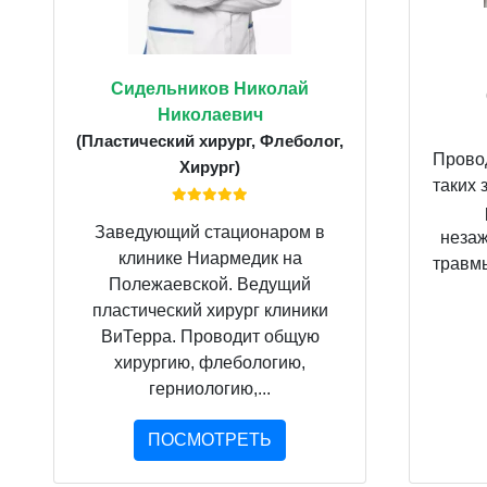
Сидельников Николай
Николаевич
(Пластический хирург, Флеболог,
Провод
Хирург)
таких 
Заведующий стационаром в
неза
клинике Ниармедик на
травмы
Полежаевской. Ведущий
пластический хирург клиники
ВиТерра. Проводит общую
хирургию, флебологию,
герниологию,...
ПОСМОТРЕТЬ