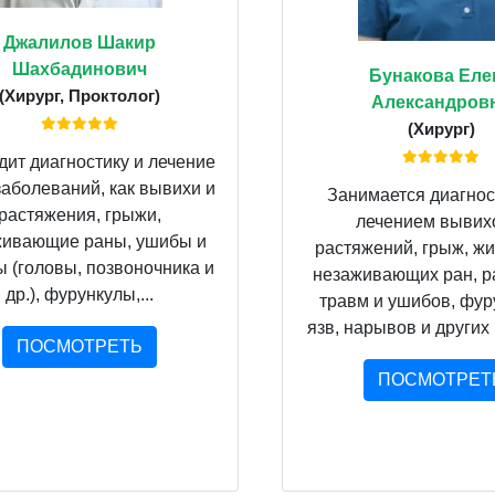
Джалилов Шакир
Шахбадинович
Бунакова Еле
(Хирург, Проктолог)
Александров
(Хирург)
ит диагностику и лечение
заболеваний, как вывихи и
Занимается диагнос
растяжения, грыжи,
лечением вывих
живающие раны, ушибы и
растяжений, грыж, жи
 (головы, позвоночника и
незаживающих ран, р
др.), фурункулы,...
травм и ушибов, фур
язв, нарывов и других 
ПОСМОТРЕТЬ
ПОСМОТРЕТ