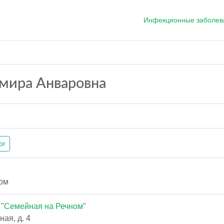
Инфекционные заболев
мира Анваровна
рг
ом
"
Семейная на Речном
"
ая, д. 4